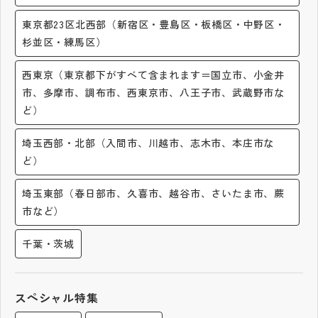
その他
東京都23区北西部（新宿区・豊島区・板橋区・中野区・
杉並区・練馬区）
お問い合わせ
西東京（東京都下がすべて含まれます＝国立市、小金井
個人情報保護方針
市、多摩市、調布市、西東京市、八王子市、武蔵野市な
ど）
サイトマップ
埼玉西部・北部（入間市、川越市、志木市、本庄市な
ど）
運営会社
埼玉東部（春日部市、久喜市、越谷市、さいたま市、蕨
市など）
千葉・茨城
スペシャル特集