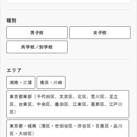
帰国生受験情報
種別
説明会・イベント情報
男子校
女子校
共学校／別学校
よみもの
学校からのお知らせ
エリア
湘南・三浦
横浜・川崎
学校HP最新情報
東京都東部（千代田区、文京区、北区、荒川区、足立
区、台東区、中央区、墨田区、江東区、葛飾区、江戸川
特集
区）
NettyLandかわら版
東京都・城南（港区・世田谷区・渋谷区・目黒区・品川
区・大田区）