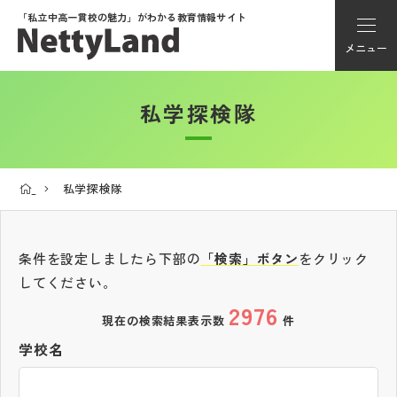
「私立中高一貫校の魅力」が
わかる教育情報サイト
メニュー
私学探検隊
アカウント登録
Myページ
私学探検隊
メニュー
学校選び
条件を設定しましたら下部の
「検索」ボタン
をクリック
してください。
2976
学校動画
現在の検索結果表示数
件
学校名
私学探検隊