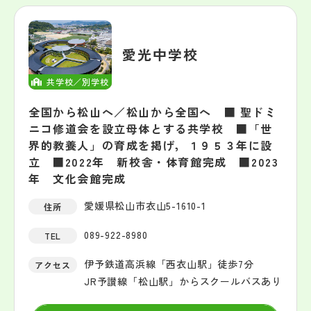
愛光中学校
共学校／別学校
全国から松山へ／松山から全国へ ■ 聖ドミ
ニコ修道会を設立母体とする共学校 ■「世
界的教養人」の育成を掲げ，１９５３年に設
立 ■2022年 新校舎・体育館完成 ■2023
年 文化会館完成
愛媛県松山市衣山5-1610-1
住所
089-922-8980
TEL
伊予鉄道高浜線「西衣山駅」徒歩7分
アクセス
JR予讃線「松山駅」からスクールバスあり