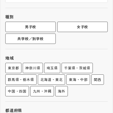
帰国生受験情報
種別
説明会・イベント情報
男子校
女子校
共学校／別学校
よみもの
学校からのお知らせ
地域
東京都
神奈川県
埼玉県
千葉県・茨城県
学校HP最新情報
群馬県・栃木県
北海道・東北
東海・中部
関西
特集
中国・四国
九州・沖縄
海外
NettyLandかわら版
都道府県