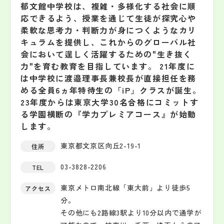
郁文館中学校は、複雑・多様化する社会に順
応できるよう、授業を通じて生徒が探究心や
柔軟な思考力・判断力が身につくようなカリ
キュラムを提供し、これからのグローバル社
会において逞しく活躍するための"生き抜く
力"を育む教育を目指しています。 21年度に
は中学校に渡邉理事長兼校長が直接担任を務
める全員6ヵ年特待生の「iP」クラスが誕生。
23年度からは東京大学30名合格にコミットす
る学園横断の『学力プレミアコース』が始動
します。
東京都文京区向丘2-19-1
住所
03-3828-2206
TEL
東京メトロ南北線「東大前」より徒歩5
アクセス
分。
その他にも2路線3駅より10分以内で通学が