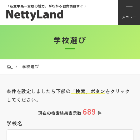
「私立中高一貫校の魅力」が
わかる教育情報サイト
メニュー
学校選び
アカウント登録
Myページ
学校選び
メニュー
学校選び
条件を設定しましたら下部の
「検索」ボタン
をクリック
してください。
689
学校動画
現在の検索結果表示数
件
学校名
私学探検隊