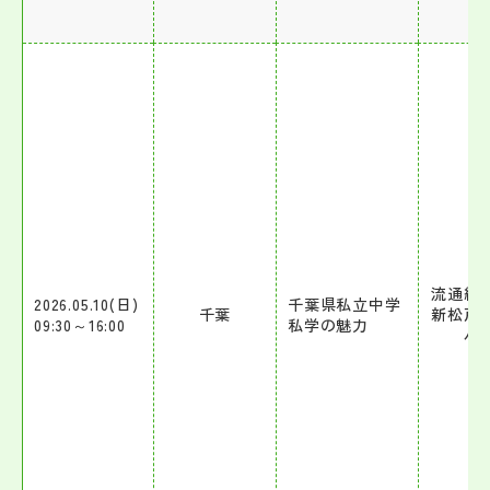
流通経
2026.05.10(日)
千葉県私立中学
千葉
新松戸
09:30～16:00
私学の魅力
パ