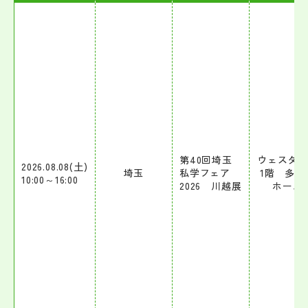
帰国生受験情報
説明会・イベント情報
よみもの
学校からのお知らせ
第40回埼玉
ウェスタ
2026.08.08(土)
埼玉
私学フェア
1階 多目
10:00～16:00
2026 川越展
ホール
学校HP最新情報
特集
NettyLandかわら版