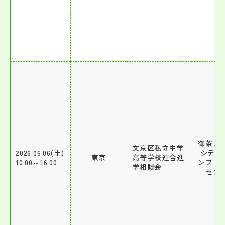
御茶ノ
文京区私立中学
2026.06.06(土)
シティ1
東京
高等学校連合進
10:00～16:00
ンファ
学相談会
セン