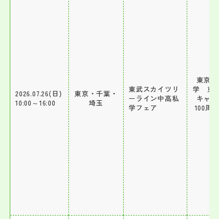
東京電
東武スカイツリ
学 東
2026.07.26(日)
東京・千葉・
ーライン中高私
キャン
10:00～16:00
埼玉
学フェア
100周
ル