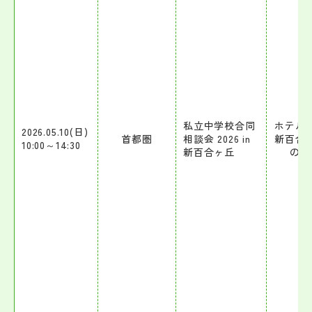
私立中学校合同
ホテル
2026.05.10(日)
首都圏
相談会 2026 in
新百合
10:00～14:30
新百合ヶ丘
の間