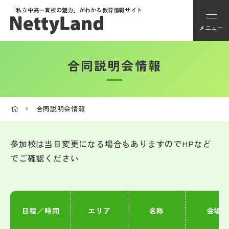
「私立中高一貫校の魅力」が
わかる教育情報サイト
メニュー
合同説明会情報
アカウント登録
Myページ
合同説明会情報
メニュー
参加校は当日変更になる場合もありますのでHPなど
学校選び
でご確認ください
学校動画
日程／時間
エリア
名称
会場
私学探検隊