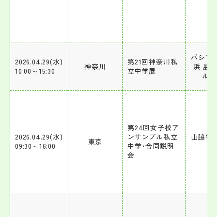
パシフ
2026.04.29(水)
第21回神奈川私
神奈川
浜 展
10:00～15:30
立中学展
ルC
第24回女子校ア
2026.04.29(水)
ンサンブル私立
山脇学
東京
09:30～16:00
中学･合同説明
校
会