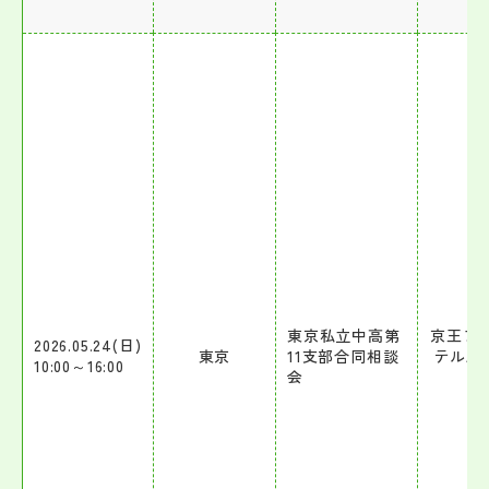
東京私立中高第
京王プ
2026.05.24(日)
東京
11支部合同相談
テル八
10:00～16:00
会
階