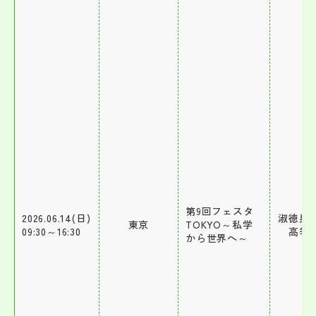
第9回フェスタ
2026.06.14(日)
淑徳巣
東京
TOKYO～私学
09:30～16:30
高等
から世界へ～