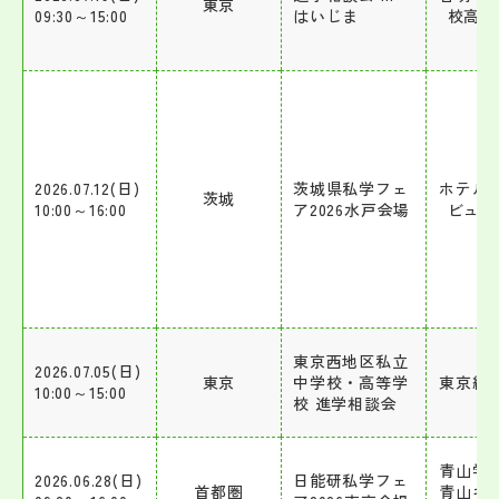
東京
09:30～15:00
はいじま
校高等
2026.07.12(日)
茨城県私学フェ
ホテル
茨城
10:00～16:00
ア2026水戸会場
ビュー
東京西地区私立
2026.07.05(日)
東京
中学校・高等学
東京経
10:00～15:00
校 進学相談会
青山学
2026.06.28(日)
日能研私学フェ
首都圏
青山キ