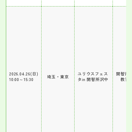
2026.04.26(日)
ユリウスフェス
開智所
埼玉・東京
10:00～15:30
タin 開智所沢中
教育