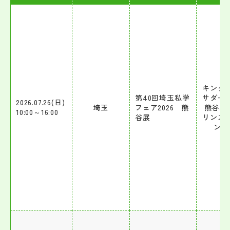
キング
第40回埼玉私学
サダー
2026.07.26(日)
埼玉
フェア2026 熊
熊谷3
10:00～16:00
谷展
リンス
ンセ