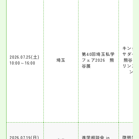
キング
第40回埼玉私学
サダー
2026.07.25(土)
埼玉
フェア2026 熊
熊谷3
10:00～16:00
谷展
リンス
ンセ
2026.07.19(日)
進学相談会 in
啓明学