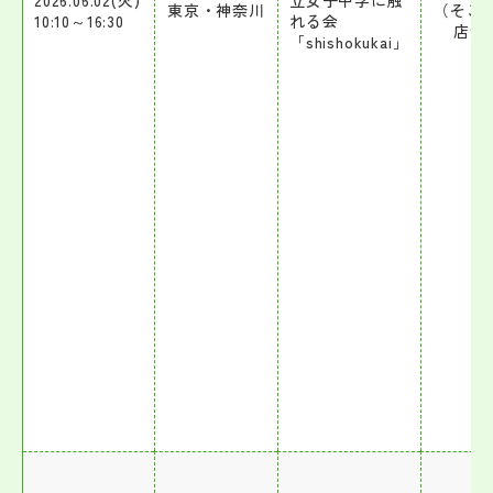
2026.06.02(火)
立女子中学に触
東京・神奈川
（そご
10:10～16:30
れる会
店9
「shishokukai」