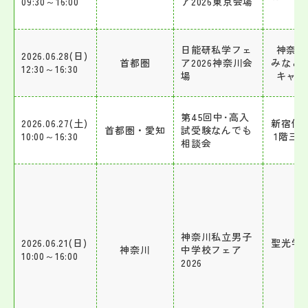
09:30～16:00
ア2026東京会場
ス
日能研私学フェ
神奈川
2026.06.28(日)
首都圏
ア2026神奈川会
みなと
12:30～16:30
場
キャン
第45回中･高入
2026.06.27(土)
新宿住
首都圏・愛知
試受験なんでも
10:00～16:30
1階三
相談会
神奈川私立男子
2026.06.21(日)
聖光学
神奈川
中学校フェア
10:00～16:00
校
2026