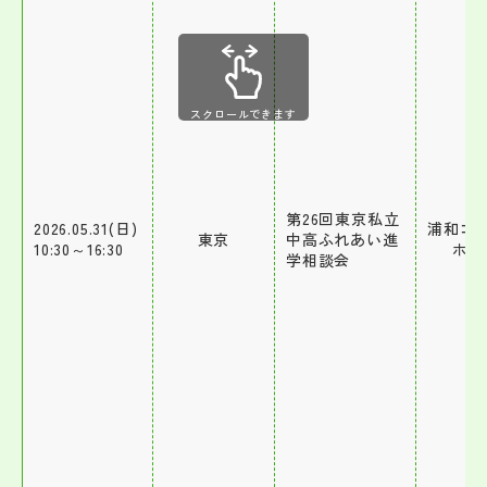
スクロールできます
第26回東京私立
2026.05.31(日)
浦和コル
東京
中高ふれあい進
10:30～16:30
ホー
学相談会