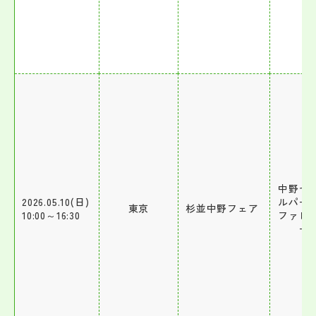
中野セ
2026.05.10(日)
ルパー
東京
杉並中野フェア
10:00～16:30
ファレ
ー