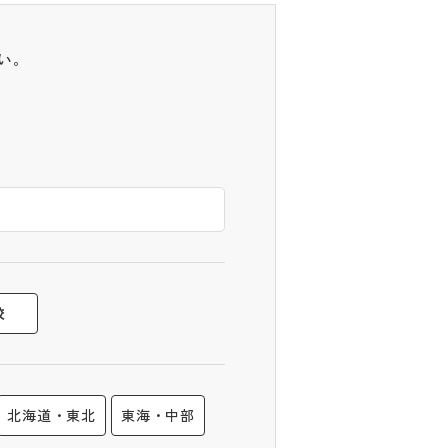
い。
校
北海道・東北
東海・中部