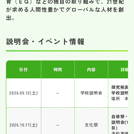
育（ＥＱ）などの独自の取り組みで、21世紀
その他
が求める人間性豊かでグローバルな人材を創
出。
お問い合わせ
個人情報保護方針
説明会・イベント情報
サイトマップ
日付
時間
内容
詳細
運営会社
探究発表会
2026.09.12(土)
～
学校説明会
学校説明会
場所 本校
自修祭・学
説明会(1日
2026.10.17(土)
～
文化祭
目)
予約準備中