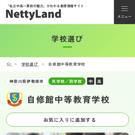
「私立中高一貫校の魅力」が
わかる教育情報サイト
メニュー
学校選び
アカウント登録
Myページ
学校選び
自修館中等教育学校
メニュー
中
高
神奈川県伊勢原市
共学校／別学校
学校選び
自修館中等教育学校
学校動画
お気に入りに追加する
私学探検隊