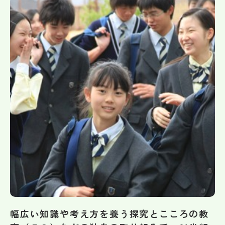
帰国生受験情報
説明会・イベント情報
よみもの
学校からのお知らせ
学校HP最新情報
特集
NettyLandかわら版
幅広い知識や考え方を養う探究とこころの教