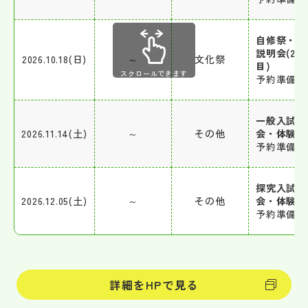
自修祭・学
説明会(2日
2026.10.18(日)
～
文化祭
目)
スクロールできます
予約準備中
一般入試説
2026.11.14(土)
～
その他
会・体験会
予約準備中
探究入試説
2026.12.05(土)
～
その他
会・体験会
予約準備中
詳細をHPで見る