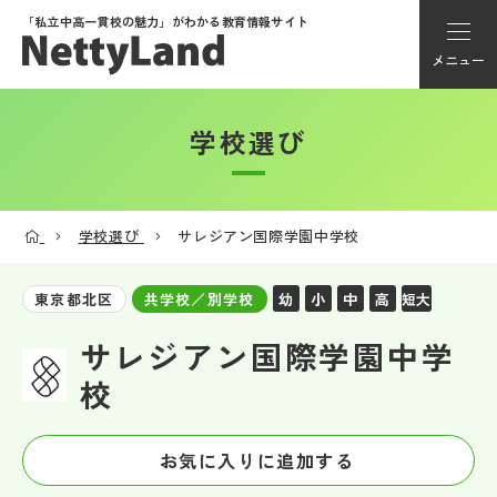
「私立中高一貫校の魅力」が
わかる教育情報サイト
メニュー
学校選び
アカウント登録
Myページ
学校選び
サレジアン国際学園中学校
メニュー
幼
小
中
高
短大
東京都北区
共学校／別学校
学校選び
サレジアン国際学園中学
校
学校動画
お気に入りに追加する
私学探検隊