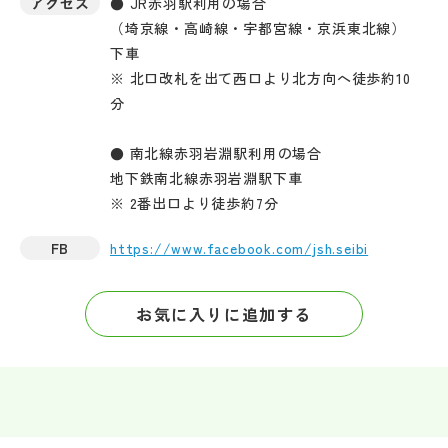
アクセス
● JR赤羽駅利用の場合
（埼京線・高崎線・宇都宮線・京浜東北線）
下車
※ 北口改札を出て西口より北方向へ徒歩約10
分
● 南北線赤羽岩淵駅利用の場合
地下鉄南北線赤羽岩淵駅下車
※ 2番出口より徒歩約7分
FB
https://www.facebook.com/jsh.seibi
お気に入りに追加する