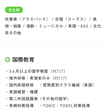
文化部
吹奏楽（ブラスバンド） / 合唱（コーラス） / 美
術・絵画 / 演劇・ミュージカル / 英語・ESS / 文化
系その他
国際教育
3ヵ月以上の留学制度（ｵｾｱﾆｱ）
海外研修・希望者のみ（ｵｾｱﾆｱ）
国内英語研修
習熟度別クラス編成（英語）
英語補習・補講
第二外国語履修（その他の語学）
英検対策指導
TOEIC・TOEFL対策指導