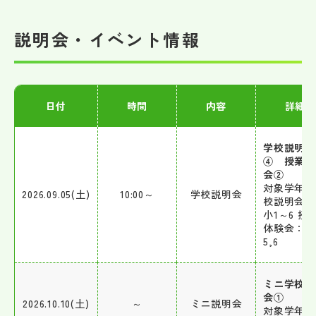
帰国生受験情報
説明会・イベント情報
説明会・イベント情報
日付
時間
内容
詳細
よみもの
学校説明会
学校からのお知らせ
④ 授業体
会②
対象学年 
2026.09.05(土)
10:00～
学校説明会
学校HP最新情報
校説明会：
小1～6 授
体験会： 
特集
5,6
ミニ学校説
NettyLandかわら版
会①
2026.10.10(土)
～
ミニ説明会
対象学年 