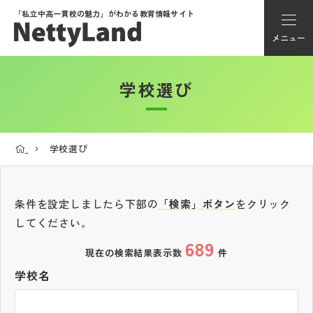
「私立中高一貫校の魅力」が
わかる教育情報サイト
メニュー
学校選び
アカウント登録
Myページ
学校選び
メニュー
学校選び
条件を設定しましたら下部の
「検索」ボタン
をクリック
してください。
689
学校動画
現在の検索結果表示数
件
学校名
私学探検隊