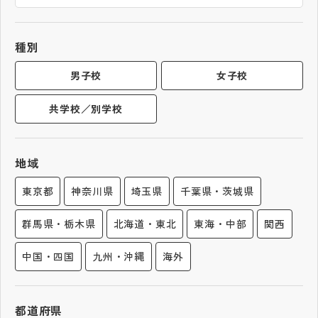
帰国生受験情報
種別
説明会・イベント情報
男子校
女子校
共学校／別学校
よみもの
学校からのお知らせ
地域
東京都
神奈川県
埼玉県
千葉県・茨城県
学校HP最新情報
群馬県・栃木県
北海道・東北
東海・中部
関西
特集
中国・四国
九州・沖縄
海外
NettyLandかわら版
都道府県