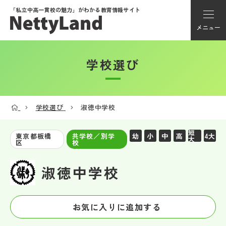
「私立中高一貫校の魅力」が
わかる教育情報サイト
メニュー
学校選び
アカウント登録
Myページ
学校選び
淑徳中学校
メニュー
短
幼
小
中
高
4大
東京都板橋
共学校／別学
大
区
校
学校選び
淑徳中学校
学校動画
お気に入りに追加する
私学探検隊