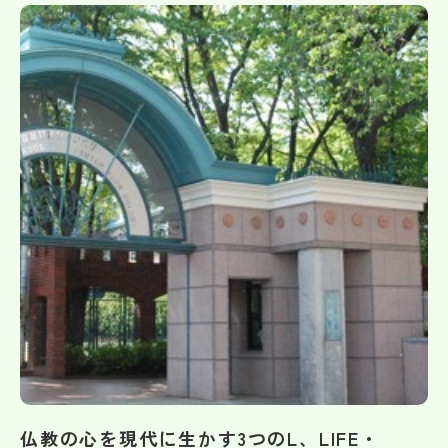
帰国生受験情報
説明会・イベント情報
よみもの
学校からのお知らせ
学校HP最新情報
特集
NettyLandかわら版
仏教の心を現代に生かす3つのL、LIFE・