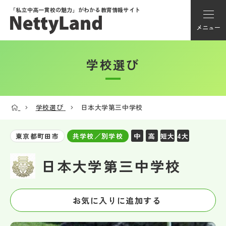
「私立中高一貫校の魅力」が
わかる教育情報サイト
メニュー
学校選び
アカウント登録
Myページ
学校選び
日本大学第三中学校
メニュー
中
高
短大
4大
東京都町田市
共学校／別学校
学校選び
日本大学第三中学校
学校動画
お気に入りに追加する
私学探検隊