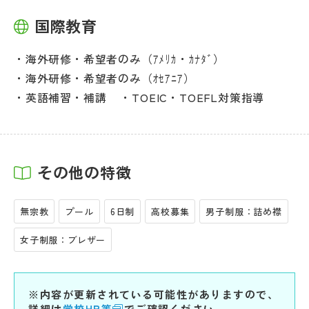
国際教育
海外研修・希望者のみ（ｱﾒﾘｶ・ｶﾅﾀﾞ）
海外研修・希望者のみ（ｵｾｱﾆｱ）
英語補習・補講
TOEIC・TOEFL対策指導
その他の特徴
無宗教
プール
6日制
高校募集
男子制服：詰め襟
女子制服：ブレザー
※内容が更新されている可能性がありますので、
詳細は
学校HP等
でご確認ください。