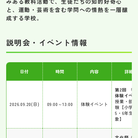
みある教科活動で、生徒たちの知的好奇心
その他
と、運動・芸術を含む学問への情熱を一層醸
成する学校。
お問い合わせ
個人情報保護方針
説明会・イベント情報
サイトマップ
日付
時間
内容
詳細
運営会社
第2回 学
体験イベン
授業・部活
2026.09.20(日)
09:00～13:00
体験イベント
験【小学4
5・6年生対
象】
文化祭（三