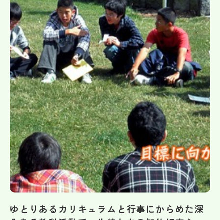
帰国生受験情報
説明会・イベント情報
よみもの
学校からのお知らせ
学校HP最新情報
特集
NettyLandかわら版
ゆとりあるカリキュラムと行事にからめた深