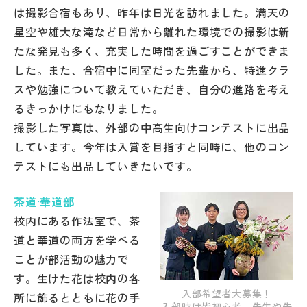
は撮影合宿もあり、昨年は日光を訪れました。満天の
星空や雄大な滝など日常から離れた環境での撮影は新
たな発見も多く、充実した時間を過ごすことができま
した。また、合宿中に同室だった先輩から、特進クラ
スや勉強について教えていただき、自分の進路を考え
るきっかけにもなりました。
撮影した写真は、外部の中高生向けコンテストに出品
しています。今年は入賞を目指すと同時に、他のコン
テストにも出品していきたいです。
茶道·華道部
校内にある作法室で、茶
道と華道の両方を学べる
ことが部活動の魅力で
す。生けた花は校内の各
入部希望者大募集！
所に飾るとともに花の手
入部時は皆初心者。先生や先