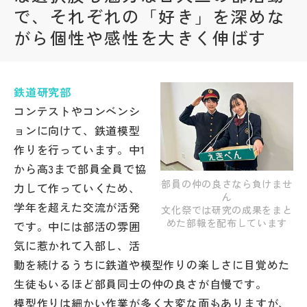
で、それぞれの「好き」を深めな
帰国生受験情報
がら個性や感性を大きく伸ばす
説明会・イベント情報
鉄道研究部
よみもの
コンテストやコンベンシ
ョンに向けて、鉄道模型
学校からのお知らせ
作りを行っています。中1
から高3まで部員全員で協
部員の仲の良さなら負けませ
力して作っていくため、
学校HP最新情報
ん
学年を超えた交流が活発
文化祭では研究の成果をまと
めた部報を配布しています
です。中には部活の雰囲
特集
気に惹かれて入部し、活
動を続けるうちに鉄道や模型作りの楽しさに目覚めた
NettyLandかわら版
生徒もいるほど部員同士の仲の良さが自慢です。
模型作りは細かい作業が多く大変な面もありますが、