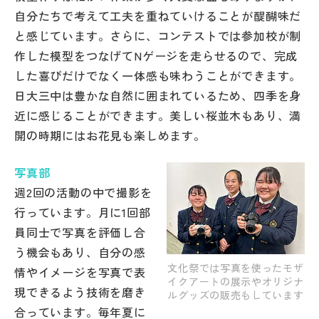
その他
自分たちで考えて工夫を重ねていけることが醍醐味だ
と感じています。さらに、コンテストでは参加校が制
お問い合わせ
作した模型をつなげてNゲージを走らせるので、完成
した喜びだけでなく一体感も味わうことができます。
個人情報保護方針
日大三中は豊かな自然に囲まれているため、四季を身
近に感じることができます。美しい桜並木もあり、満
開の時期にはお花見も楽しめます。
サイトマップ
写真部
運営会社
週2回の活動の中で撮影を
行っています。月に1回部
員同士で写真を評価し合
う機会もあり、自分の感
文化祭では写真を使ったモザ
情やイメージを写真で表
イクアートの展示やオリジナ
現できるよう技術を磨き
ルグッズの販売もしています
合っています。毎年夏に