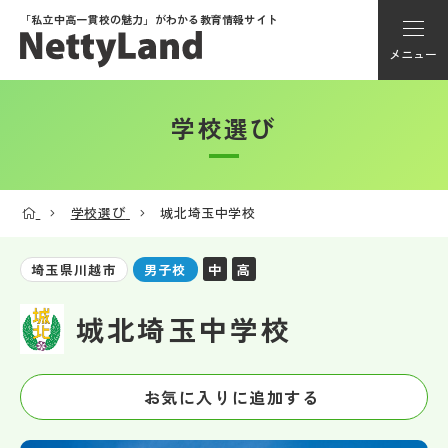
「私立中高一貫校の魅力」が
わかる教育情報サイト
メニュー
学校選び
アカウント登録
Myページ
学校選び
城北埼玉中学校
メニュー
中
高
埼玉県川越市
男子校
学校選び
城北埼玉中学校
学校動画
お気に入りに追加する
私学探検隊