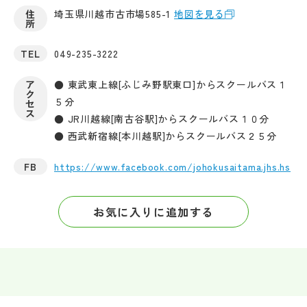
住
埼玉県川越市古市場585-1
地図を見る
所
TEL
049-235-3222
ア
● 東武東上線[ふじみ野駅東口]からスクールバス１
ク
５分
セ
ス
● JR川越線[南古谷駅]からスクールバス１０分
● 西武新宿線[本川越駅]からスクールバス２５分
FB
https://www.facebook.com/johokusaitama.jhs.hs
お気に入りに追加する