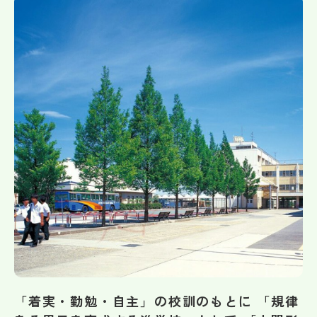
帰国生受験情報
説明会・イベント情報
よみもの
学校からのお知らせ
学校HP最新情報
特集
NettyLandかわら版
「着実・勤勉・自主」の校訓のもとに 「規律