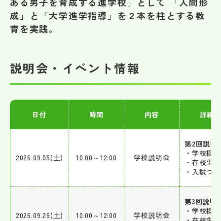
ある男子を育成する進学校」として 「人間形
その他
成」と「大学進学指導」を２本を柱とする教
育を実践。
お問い合わせ
個人情報保護方針
説明会・イベント情報
サイトマップ
日付
時間
内容
詳細
運営会社
第2回説明
・学校概略
2026.09.05(土)
10:00～12:00
学校説明会
・在校生
・入試つ
第3回説明
・学校概略
2026.09.26(土)
10:00～12:00
学校説明会
・在校生