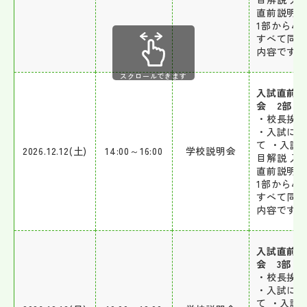
直前説明
1部から4
すべて同
内容です。
スクロールできます
入試直前
会 2部
・校長挨拶
・入試に
て ・入試
2026.12.12(土)
14:00～16:00
学校説明会
目解説 入
直前説明
1部から4
すべて同
内容です。
入試直前
会 3部
・校長挨拶
・入試に
て ・入試