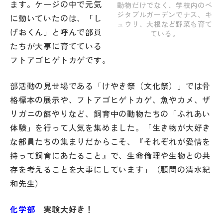
ます。ケージの中で元気
動物だけでなく、学校内のベ
その他
ジタブルガーデンでナス、キ
に動いていたのは、「し
ュウリ、大根など野菜も育て
げおくん」と呼んで部員
お問い合わせ
ている。
たちが大事に育てている
フトアゴヒゲトカゲです。
個人情報保護方針
部活動の見せ場である「けやき祭（文化祭）」では骨
サイトマップ
格標本の展示や、フトアゴヒゲトカゲ、魚やカメ、ザ
リガニの餌やりなど、飼育中の動物たちの「ふれあい
体験」を行って人気を集めました。「生き物が大好き
運営会社
な部員たちの集まりだからこそ、『それぞれが愛情を
持って飼育にあたること』で、生命倫理や生物との共
存を考えることを大事にしています」（顧問の清水紀
和先生）
化学部
実験大好き！