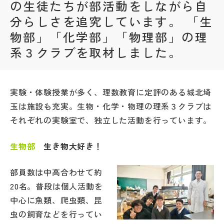
の生徒たちが部活動をしながら自
分らしさを追究しています。 「生
帰国生受験情報
物部」「化学部」「物理部」の理
系３クラブを取材しました。
説明会・イベント情報
よみもの
実験・体験授業が多く、理数教育に定評のある城北埼
学校からのお知らせ
玉は施設も充実。生物・化学・物理の理系３クラブは
それぞれの実験室で、独立した活動を行っています。
学校HP最新情報
生物部
生き物大好き！
特集
部員数は中高合わせて約
20名。普段は個人活動を
中心に魚類、爬虫類、昆
NettyLandかわら版
虫の飼育などを行ってい