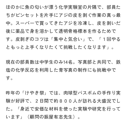
ほのかに魚の匂いが漂う化学実験室の片隅で、部員た
ちがピンセットを片手にアジの皮を剥ぐ作業の真っ最
中。スーパーで買ってきたアジを冷凍し、皮を剥いだ
後に薬品で身を溶かして透明骨格標本を作るためで
す。皮剥ぎのコツは「集中と気合い」で、「１回やる
ともっと上手くなりたくて挑戦したくなります」。
現在の部員数は中学生のみ14名。写真部と共同で、鉄
塩の化学反応を利用した青写真の制作にも挑戦中で
す。
昨年の「けやき祭」では、肉球型バスボムの手作り実
験が好評で、２日間で約８００人が訪れる大盛況でし
た。「身近で安価な材料を使った実験や研究を行って
います」（顧問の振屋有志先生）。