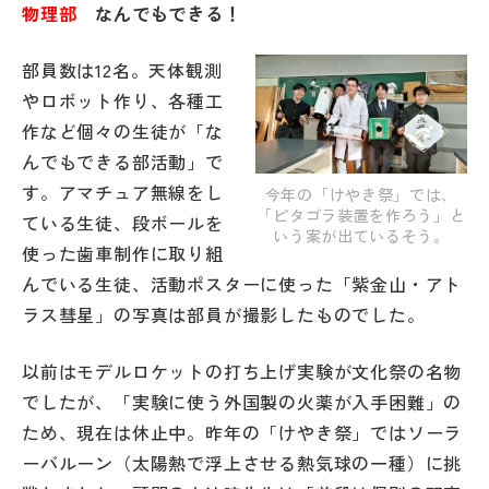
物理部
なんでもできる！
部員数は12名。天体観測
やロボット作り、各種工
作など個々の生徒が「な
んでもできる部活動」で
す。アマチュア無線をし
今年の「けやき祭」では、
「ピタゴラ装置を作ろう」と
ている生徒、段ボールを
いう案が出ているそう。
使った歯車制作に取り組
んでいる生徒、活動ポスターに使った「紫金山・アト
ラス彗星」の写真は部員が撮影したものでした。
以前はモデルロケットの打ち上げ実験が文化祭の名物
でしたが、「実験に使う外国製の火薬が入手困難」の
ため、現在は休止中。昨年の「けやき祭」ではソーラ
ーバルーン（太陽熱で浮上させる熱気球の一種）に挑