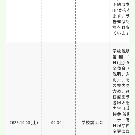
予約は本校
HPから行
ます。予約
告知は3週
前を目安に
ています。
学校説明
第1回 10
日(土) 9:3
全体会（学
説明、入試
明）、その
の校内見学
含め、90 
程度を予定
各回とも同
内容 上履
持参 質問
ーナー有 
2026.10.03(土)
09:30～
学校説明会
日程や内容
変更になる