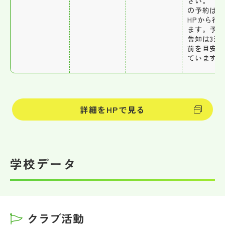
さい。 
の予約は本
HPから行
ます。予約
告知は3週
前を目安に
ています。
詳細をHPで見る
学校データ
クラブ活動