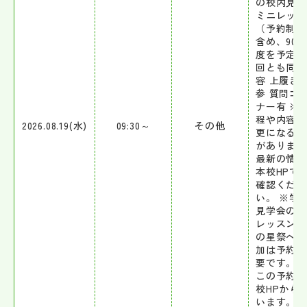
の校内見学
ミニレッス
（予約制）
含め、90
度を予定 
回とも同一
容 上履き
参 質問コ
ナー有 ※
程や内容は
2026.08.19(水)
09:30～
その他
更になる場
があります
最新の情報
本校HPで
確認くださ
い。 ※学
見学会のミ
レッスンと
の星祭への
加は予約が
要です
この予約は
校HPから
います。予