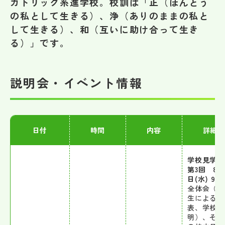
カトリック系進学校。校訓は「正（ほんとう
その他
の私として生きる）、浄（ありのままの私と
して生きる）、和（互いに助け合って生き
お問い合わせ
る）」です。
個人情報保護方針
説明会・イベント情報
サイトマップ
日付
時間
内容
詳細
運営会社
学校見学
第3回 8月
日(水) 9:3
全体会（在
生による発
表、学校説
明）、その