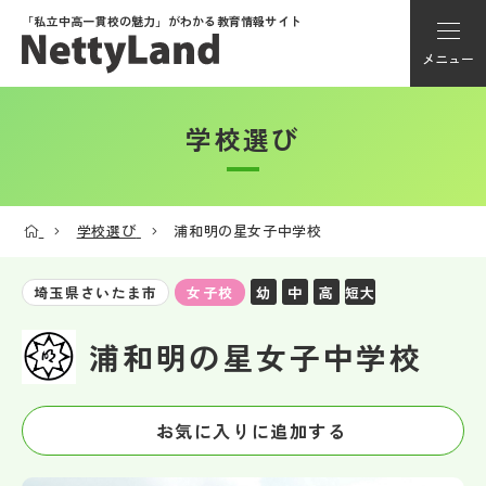
「私立中高一貫校の魅力」が
わかる教育情報サイト
メニュー
学校選び
アカウント登録
Myページ
学校選び
浦和明の星女子中学校
メニュー
幼
中
高
短大
埼玉県さいたま市
女子校
学校選び
浦和明の星女子中学校
学校動画
お気に入りに追加する
私学探検隊