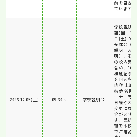
前を目安に
ています。
学校説明
第3回 12
日(土) 9:3
全体会（学
説明、入試
明）、その
の校内見学
含め、90 
程度を予定
各回とも同
内容 上履
持参 質問
ーナー有 
2026.12.05(土)
09:30～
学校説明会
日程や内容
変更になる
合がありま
す。最新の
報を本校H
でご確認く