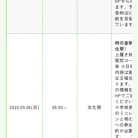
HPから行
ます。予約
告知は3週
前を目安に
ています。
明の星祭（
化祭）
上履き持参
質問コーナ
有 ※日程
内容は変更
なる場合が
ります。最
の情報を本
HPでご確
ください。
2026.09.06(日)
09:00～
文化祭
※学校見学
のミニレッ
ンと明の星
への参加は
約が必要で
す。 こ