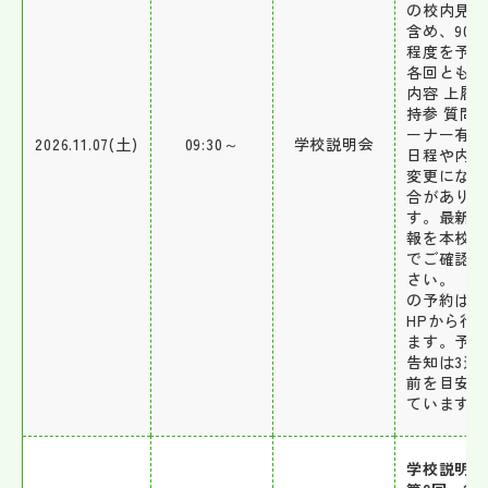
の校内見学
含め、90 
程度を予定
各回とも同
内容 上履
持参 質問
ーナー有 
2026.11.07(土)
09:30～
学校説明会
日程や内容
変更になる
合がありま
す。最新の
報を本校H
でご確認く
さい。 
の予約は本
HPから行
ます。予約
告知は3週
前を目安に
ています。
学校説明