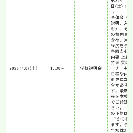
第2回 11
日(土) 13:3
～
全体会（学
説明、入試
明）、その
の校内見学
含め、90 
程度を予定
各回とも同
内容 上履
持参 質問
2026.11.07(土)
13:30～
学校説明会
ーナー有 
日程や内容
変更になる
合がありま
す。最新の
報を本校H
でご確認く
さい。 
の予約は本
HPから行
ます。予約
告知は3週