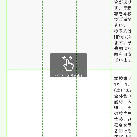
合がありま
す。最新の
報を本校H
でご確認く
さい。 
の予約は本
HPから行
ます。予約
告知は3週
前を目安に
ています。
スクロールできます
学校説明会
1回 10月
(土) 13:30
全体会（学
説明、入試
明）、その
の校内見学
含め、90 
程度を予定
各回とも同
内容 上履