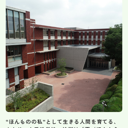
帰国生受験情報
説明会・イベント情報
よみもの
学校からのお知らせ
学校HP最新情報
特集
NettyLandかわら版
“ほんものの私”として生きる人間を育てる、