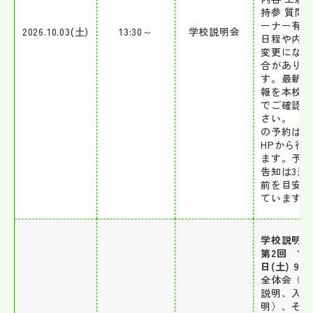
持参 質問
ーナー有 
2026.10.03(土)
13:30～
学校説明会
日程や内容
変更になる
合がありま
す。最新の
報を本校H
でご確認く
さい。 
の予約は本
HPから行
ます。予約
告知は3週
前を目安に
ています。
学校説明
第2回 11
日(土) 9:3
全体会（学
説明、入試
明）、その