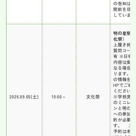
の告知は3
間前を目安
しています
明の星祭（
化祭）
上履き持参
質問コーナ
有 ※日程
内容は変更
なる場合が
ります。最
の情報を本
HPでご確
ください。
2026.09.05(土)
10:00～
文化祭
※学校見学
のミニレッ
ンと明の星
への参加は
約が必要で
す。 こ
予約は本校