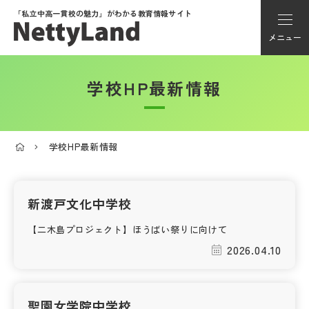
「私立中高一貫校の魅力」が
わかる教育情報サイト
メニュー
学校HP最新情報
アカウント登録
Myページ
学校HP最新情報
メニュー
学校選び
新渡戸文化中学校
【二木島プロジェクト】ほうばい祭りに向けて
学校動画
2026.04.10
私学探検隊
聖園女学院中学校