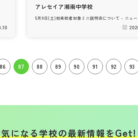
アレセイア湘南中学校
5月9日(土)初来校者対象ミニ説明会について - ニュ
4.10
202
86
87
88
89
90
91
92
93
Get!
気になる学校の
最新情報を