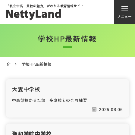
「私立中高一貫校の魅力」が
わかる教育情報サイト
メニュー
学校HP最新情報
アカウント登録
Myページ
学校HP最新情報
メニュー
学校選び
大妻中学校
中高競技かるた部 多摩校との合同練習
学校動画
2026.08.06
私学探検隊
聖和学院中学校