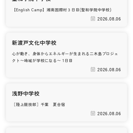
【English Camp】湘南国際村３日目(聖和学院中学校)
帰国生受験情報
2026.08.06
説明会・イベント情報
新渡戸文化中学校
よみもの
心が動き、身体からエネルギーが生まれる二木島プロジェ
クト〜地域が学校になる〜 1日目
学校からのお知らせ
2026.08.06
学校HP最新情報
浅野中学校
特集
［陸上競技部］千葉 夏合宿
2026.08.06
NettyLandかわら版