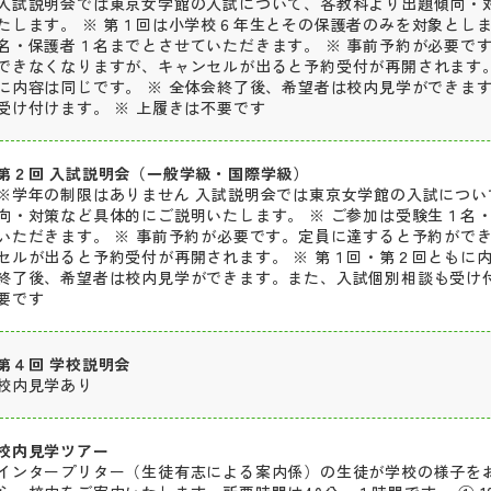
入試説明会では東京女学館の入試について、各教科より出題傾向・
たします。 ※ 第１回は小学校６年生とその保護者のみを対象とし
名・保護者１名までとさせていただきます。 ※ 事前予約が必要で
できなくなりますが、キャンセルが出ると予約受付が再開されます。
に内容は同じです。 ※ 全体会終了後、希望者は校内見学ができま
受け付けます。 ※ 上履きは不要です
第２回 入試説明会（一般学級・国際学級）
※学年の制限はありません 入試説明会では東京女学館の入試につい
向・対策など具体的にご説明いたします。 ※ ご参加は受験生１名
いただきます。 ※ 事前予約が必要です。定員に達すると予約がで
セルが出ると予約受付が再開されます。 ※ 第１回・第２回ともに内
終了後、希望者は校内見学ができます。また、入試個別相談も受け付
要です
第４回 学校説明会
校内見学あり
校内見学ツアー
インタープリター（生徒有志による案内係）の生徒が学校の様子を