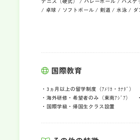
テニス（硬式） / バレーボール / バスケ
/ 卓球 / ソフトボール / 剣道 / 水泳 / 
国際教育
3ヵ月以上の留学制度（ｱﾒﾘｶ・ｶﾅﾀﾞ）
海外研修・希望者のみ（東南ｱｼﾞｱ）
国際学級・帰国生クラス設置