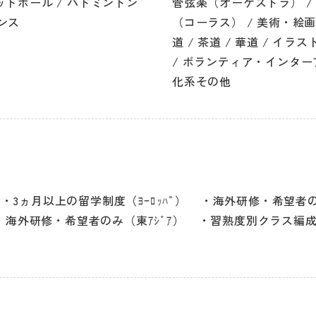
ットボール / バドミントン
管弦楽（オーケストラ） /
ダンス
（コーラス） / 美術・絵画 
道 / 茶道 / 華道 / イラ
/ ボランティア・インターア
化系その他
3ヵ月以上の留学制度（ﾖｰﾛｯﾊﾟ）
海外研修・希望者のみ
海外研修・希望者のみ（東ｱｼﾞｱ）
習熟度別クラス編