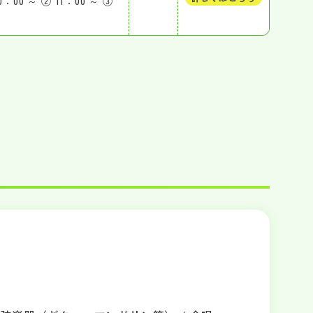
 ～ ② 11：00 ～ ③