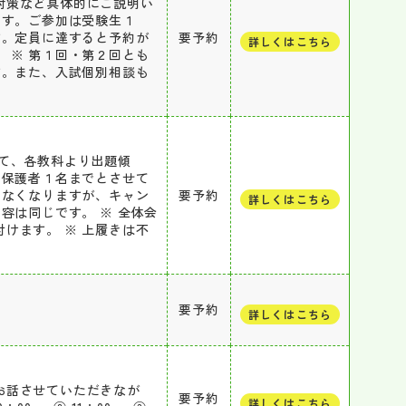
対策など具体的にご説明い
ます。ご参加は受験生１
す。定員に達すると予約が
要予約
詳しくはこちら
 ※ 第１回・第２回とも
す。また、入試個別相談も
て、各教科より出題傾
・保護者１名までとさせて
きなくなりますが、キャン
要予約
詳しくはこちら
容は同じです。 ※ 全体会
けます。 ※ 上履きは不
要予約
詳しくはこちら
お話させていただきなが
要予約
詳しくはこちら