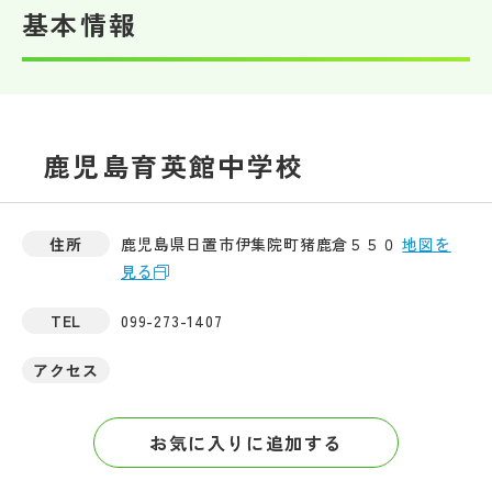
基本情報
帰国生受験情報
説明会・イベント情報
鹿児島育英館中学校
よみもの
学校からのお知らせ
住所
鹿児島県日置市伊集院町猪鹿倉５５０
地図を
見る
学校HP最新情報
TEL
099-273-1407
アクセス
特集
お気に入りに追加する
NettyLandかわら版