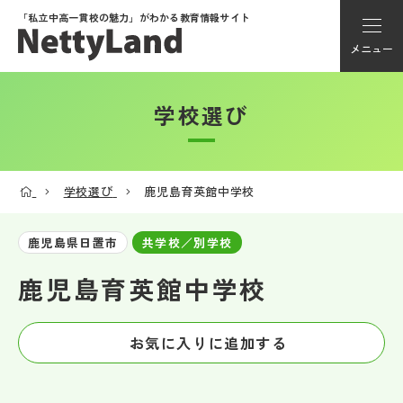
「私立中高一貫校の魅力」が
わかる教育情報サイト
メニュー
学校選び
アカウント登録
Myページ
学校選び
鹿児島育英館中学校
メニュー
鹿児島県日置市
共学校／別学校
学校選び
鹿児島育英館中学校
学校動画
お気に入りに追加する
私学探検隊