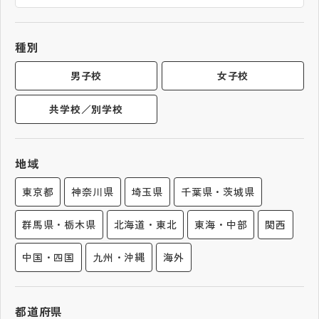
帰国生受験情報
種別
説明会・イベント情報
男子校
女子校
共学校／別学校
よみもの
学校からのお知らせ
地域
東京都
神奈川県
埼玉県
千葉県・茨城県
学校HP最新情報
群馬県・栃木県
北海道・東北
東海・中部
関西
特集
中国・四国
九州・沖縄
海外
NettyLandかわら版
都道府県