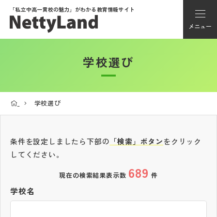
「私立中高一貫校の魅力」が
わかる教育情報サイト
メニュー
学校選び
アカウント登録
Myページ
学校選び
メニュー
学校選び
条件を設定しましたら下部の
「検索」ボタン
をクリック
してください。
689
学校動画
現在の検索結果表示数
件
学校名
私学探検隊