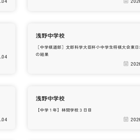
.04
202
浅野中学校
［中学棋道部］文部科学大臣杯小中学生将棋大会東日
の結果
.04
202
浅野中学校
【中学１年】林間学校３日目
.04
202