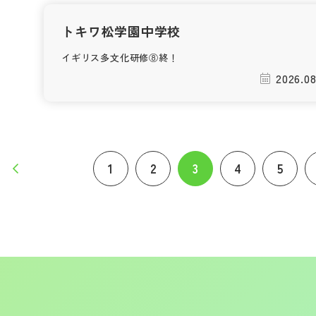
トキワ松学園中学校
イギリス多文化研修⑧終！
2026.08
1
2
3
4
5