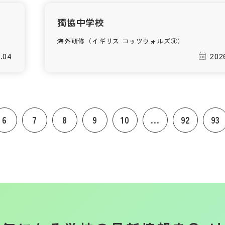
獨協中学校
海外研修（イギリス コッツウォルズ④）
.04
202
6
7
8
9
10
...
92
93