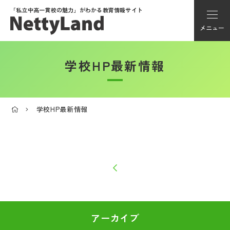
「私立中高一貫校の魅力」が
わかる教育情報サイト
メニュー
学校HP最新情報
アカウント登録
Myページ
学校HP最新情報
メニュー
学校選び
学校動画
私学探検隊
アーカイブ