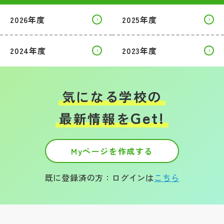
2026年度
2025年度
帰国生受験情報
2024年度
2023年度
説明会・イベント情報
よみもの
気になる学校の
学校からのお知らせ
Get!
最新情報を
学校HP最新情報
Myページを作成する
特集
既に登録済の方：ログインは
こちら
NettyLandかわら版