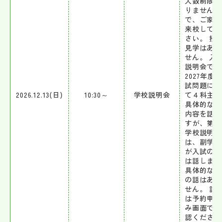
人数制限も
りませんの
で、ご家族
来校してく
さい。 授
見学はあり
せん。 入
説明会で、
2027年度
試問題につ
2026.12.13(日)
10:30～
学校説明会
て４科主任
具体的な出
内容を話し
すが、第4
学校説明会
は、副学院
が入試の概
は話します
具体的な内
の話はあり
せん。 詳
は予約申し
み画面でご
認ください