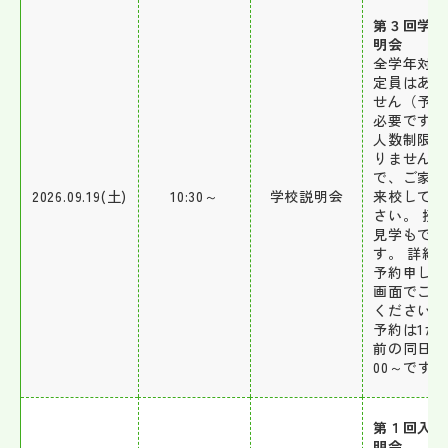
第３回学校
明会
全学年対象
定員はあり
せん（予約
必要です）
人数制限も
りませんの
で、ご家族
2026.09.19(土)
10:30～
学校説明会
来校してく
さい。 授
見学もでき
す。 詳細
予約申し込
画面でご確
ください。
予約は1か
前の同日9
00～です。
第１回入試
明会