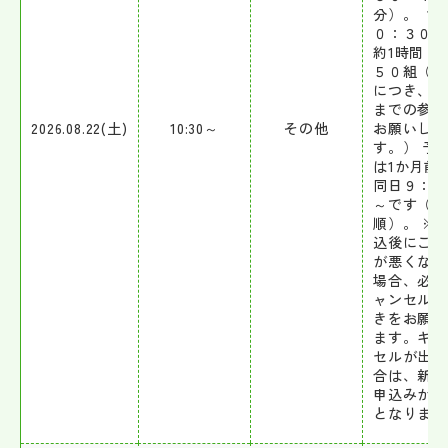
分）。 １
０：３０
約1時間 定
５０組（1
につき、4
までの参加
2026.08.22(土)
10:30～
その他
お願いしま
す。） 予
は1か月前
同日９：０
～です（先
順）。 ※
込後にご都
が悪くなっ
場合、必ず
ャンセル手
きをお願い
ます。キャ
セルが出た
合は、新た
申込みが可
となります