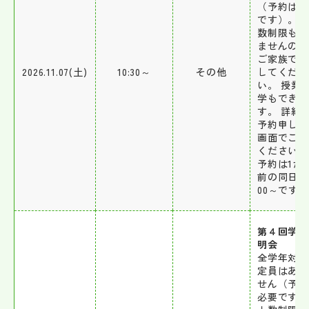
（予約は必
です）。 
数制限もあ
ませんので
ご家族で来
2026.11.07(土)
10:30～
その他
してくださ
い。 授業
学もできま
す。 詳細
予約申し込
画面でご確
ください。
予約は1か
前の同日9
00～です。
第４回学校
明会
全学年対象
定員はあり
せん（予約
必要です）