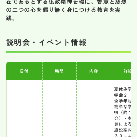
在であるとする仏教精神を礎に、智慧と慈悲
その他
の二つの心を偏り無く身につける教育を実
践。
お問い合わせ
個人情報保護方針
説明会・イベント情報
サイトマップ
日付
時間
内容
詳細
運営会社
夏休み学校
学会２
全学年対象
簡単な学校
明（約１０
分）・本校
員による校
施設案内（
３０～４５