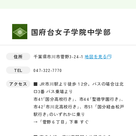
国府台女子学院中学部
住所
千葉県市川市菅野3-24-1
地図を見る
TEL
047-322-7770
アクセス
■ JR市川駅より徒歩１2分。バスの場合は北
口3番 バス乗場より
市41｢国分高校行き｣、市44｢聖徳学園行き｣、
市42｢市川北高校行き｣、市51「国分経由松戸
駅行き｣のいずれかに乗り
→「菅野６丁目」下車 すぐ