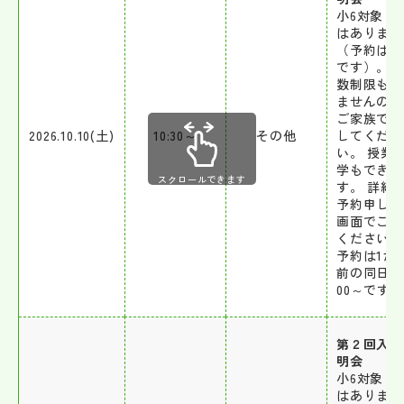
小6対象 定
はありませ
（予約は必
です）。 
数制限もあ
ませんので
ご家族で来
2026.10.10(土)
10:30～
その他
してくださ
い。 授業
学もできま
スクロールできます
す。 詳細
予約申し込
画面でご確
ください。
予約は1か
前の同日9
00～です。
第２回入試
明会
小6対象 定
はありませ