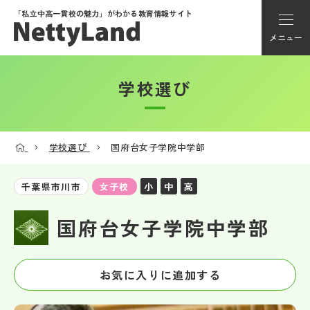
「私立中高一貫校の魅力」が
わかる教育情報サイト
メニュー
学校選び
アカウント登録
Myページ
学校選び
国府台女子学院中学部
メニュー
小
中
高
千葉県市川市
女子校
学校選び
国府台女子学院中学部
学校動画
お気に入りに追加する
私学探検隊