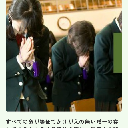
帰国生受験情報
説明会・イベント情報
よみもの
学校からのお知らせ
学校HP最新情報
特集
NettyLandかわら版
すべての命が等価でかけがえの無い唯一の存