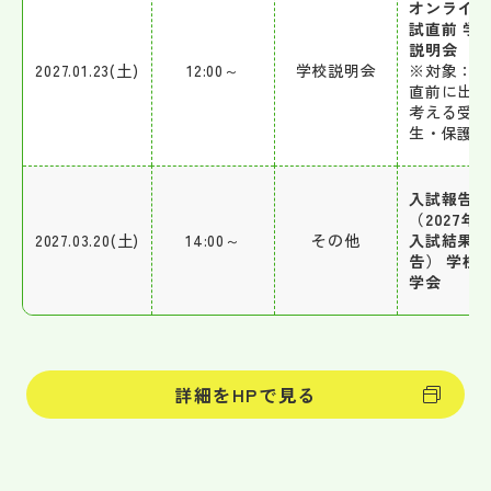
オンライン
試直前 学
説明会
2027.01.23(土)
12:00～
学校説明会
※対象：入
直前に出願
考える受験
生・保護者
入試報告会
（2027年
2027.03.20(土)
14:00～
その他
入試結果報
告） 学校
学会
詳細をHPで見る