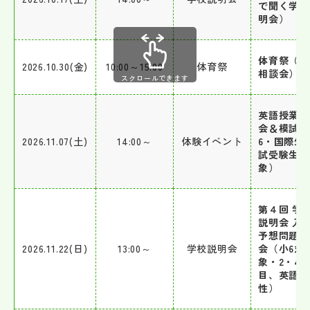
で聞く学校
明会）
体育祭（個
2026.10.30(金)
10:00～15:00
体育祭
相談会）
スクロールできます
英語授業体
会＆模試（
2026.11.07(土)
14:00～
体験イベント
6・国際生
試受験生対
象）
第４回 学
説明会 入
予想問題体
2026.11.22(日)
13:00～
学校説明会
会（小6対
象・2・4
目、英語、
性）