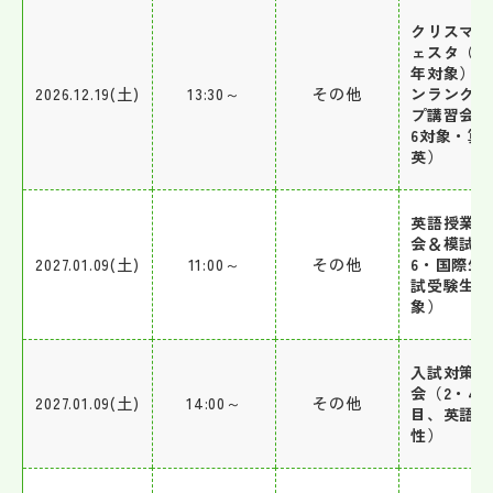
クリスマス
ェスタ（全
年対象） 
2026.12.19(土)
13:30～
その他
ンランクア
プ講習会（
6対象・算
英）
英語授業体
会＆模試（
2027.01.09(土)
11:00～
その他
6・国際生
試受験生対
象）
入試対策説
会（2・4
2027.01.09(土)
14:00～
その他
目、英語、
性）