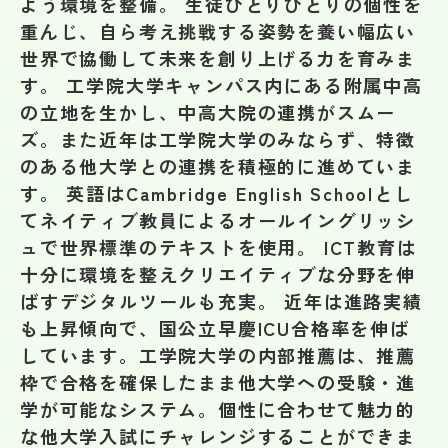
よう環境を整備。 生徒ひとりひとりの個性を
その他
重んじ、自ら考え挑戦する姿勢を養い幅広い
世界で協働して未来を創り上げる力を育みま
お問い合わせ
す。 工学院大学キャンパス内にある附属中高
の立地を生かし、中高大院の連携がスムー
個人情報保護方針
ズ。また近年は工学院大学のみならず、特徴
のある他大学との連携を積極的に進めていま
す。 英語はCambridge English Schoolとし
サイトマップ
てネイティブ教員によるオールイングリッシ
ュで世界標準のテキストを使用。 ICT教育は
運営会社
十分に環境を整えクリエイティブな分野を伸
ばすデジタルツールも充実。 近年は進路実績
も上昇傾向で、国公立早慶ICU合格率を伸ば
しています。工学院大学の内部推薦は、推薦
枠で合格を確保したまま他大学への受験・進
学が可能なシステム。個性に合わせて魅力的
な他大学入試にチャレンジすることができま