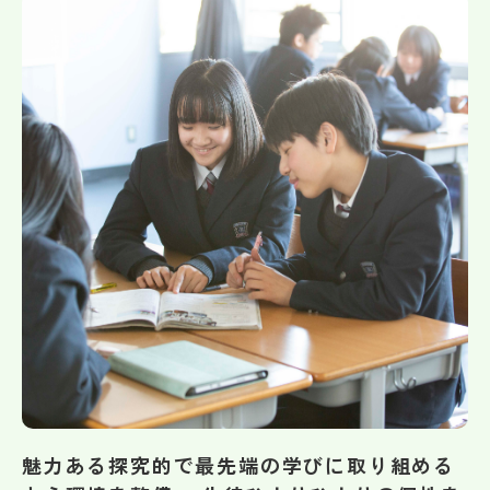
帰国生受験情報
説明会・イベント情報
よみもの
学校からのお知らせ
学校HP最新情報
特集
NettyLandかわら版
魅力ある探究的で最先端の学びに取り組める