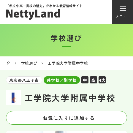
「私立中高一貫校の魅力」が
わかる教育情報サイト
メニュー
学校選び
アカウント登録
Myページ
学校選び
工学院大学附属中学校
メニュー
中
高
4大
東京都八王子市
共学校／別学校
学校選び
工学院大学附属中学校
学校動画
お気に入りに追加する
私学探検隊