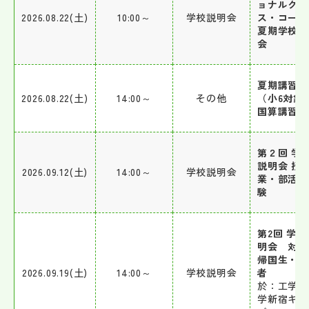
ョナルクラ
2026.08.22(土)
10:00～
学校説明会
ス・コース
夏期学校説
会
夏期講習会
2026.08.22(土)
14:00～
その他
（小6対象
国算講習会
第２回 学
説明会 授
2026.09.12(土)
14:00～
学校説明会
業・部活動
験
第2回 学校
明会 対象
帰国生・保
2026.09.19(土)
14:00～
学校説明会
者
於：工学院
学新宿キャ