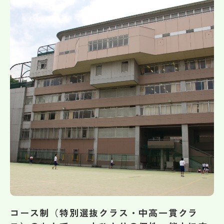
帰国生受験情報
説明会・イベント情報
よみもの
学校からのお知らせ
学校HP最新情報
特集
NettyLandかわら版
コース制（特別選抜クラス・中高一貫クラ