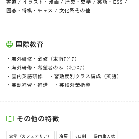
書道 / イラスト・漫画 / 歴史・史学 / 英語・ESS /
囲碁・将棋・チェス / 文化系その他
国際教育
海外研修・必修（東南ｱｼﾞｱ）
海外研修・希望者のみ（ｵｾｱﾆｱ）
国内英語研修
習熟度別クラス編成（英語）
英語補習・補講
英検対策指導
その他の特徴
食堂（カフェテリア）
冷房
6日制
帰国生入試