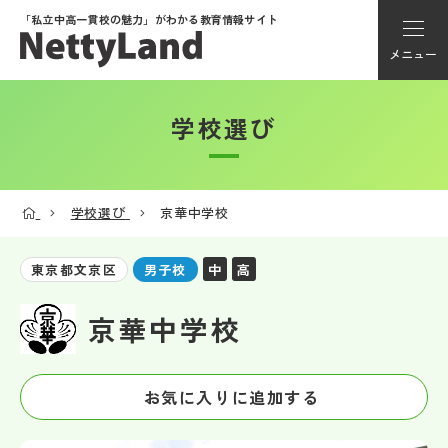
「私立中高一貫校の魅力」が
わかる教育情報サイト
メニュー
学校選び
アカウント登録
Myページ
学校選び
京華中学校
メニュー
中
高
東京都文京区
男子校
学校選び
京華中学校
学校動画
お気に入りに追加する
私学探検隊