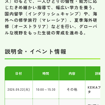
ス）のもとで、一人ひとりの個性・能力に応
その他
じたきめ細かい指導で、幅広い学力を養う。
国内留学（イングリッシュキャンプ）や、海
お問い合わせ
外への修学旅行（マレーシア）、夏季海外研
修（オーストラリア）などを行い、グローバ
個人情報保護方針
ルな視野をもった生徒の育成を進める。
サイトマップ
説明会・イベント情報
運営会社
日付
時間
内容
詳細
KEIKAフ
2026.09.22(火)
10:00～15:30
その他
タ