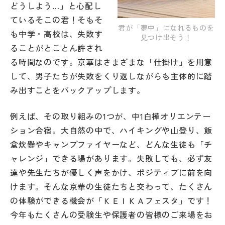
どうしよう…」と心配し
その他
ているそこの君！そもそ
君が「夢中」になれるものを
お問い合わせ
も中学・高校は、失敗す
見つけ出そう！
ることがとことん許され
る時間なのです。京華はさまざまな「仕掛け」を用意
個人情報保護方針
して、男子たちが失敗をくり返しながらも主体的に踏
み出すことをバックアップします。
サイトマップ
例えば、その取り組みの1つが、中1白樺オリエンテー
ション合宿。大自然の中で、ハイキングや山登り、飯
運営会社
盒炊爨やキャンプファイヤーなど、どんな生徒も「チ
ャレンジ」できる場があります。失敗しても、必ず友
達や先生たちが優しく声をかけ、ポジティブに前を向
けます。そんな京華の生徒たちと交わって、たくさん
の体験ができる機会が「ＫＥＩＫＡフェスタ」です！
今年もたくさんの受験生や保護者の皆様のご来場をお