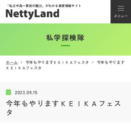
「私立中高一貫校の魅力」が
わかる教育情報サイト
メニュー
私学探検隊
アカウント登録
Myページ
ホーム
今年もやりますＫＥＩＫＡフェスタ
今年もやります
ＫＥＩＫＡフェスタ
メニュー
学校選び
2023.09.15
今年もやりますＫＥＩＫＡフェス
学校動画
タ
私学探検隊