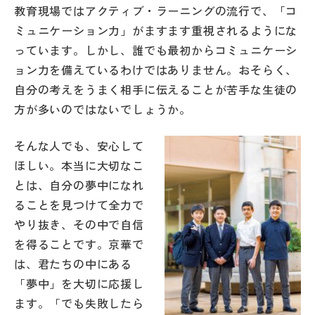
教育現場ではアクティブ・ラーニングの流行で、「コ
帰国生受験情報
ミュニケーション力」がますます重視されるようにな
っています。しかし、誰でも最初からコミュニケーシ
ョン力を備えているわけではありません。おそらく、
説明会・イベント情報
自分の考えをうまく相手に伝えることが苦手な生徒の
方が多いのではないでしょうか。
よみもの
そんな人でも、安心して
学校からのお知らせ
ほしい。本当に大切なこ
とは、自分の夢中になれ
学校HP最新情報
ることを見つけて全力で
やり抜き、その中で自信
特集
を得ることです。京華で
は、君たちの中にある
「夢中」を大切に応援し
NettyLandかわら版
ます。「でも失敗したら