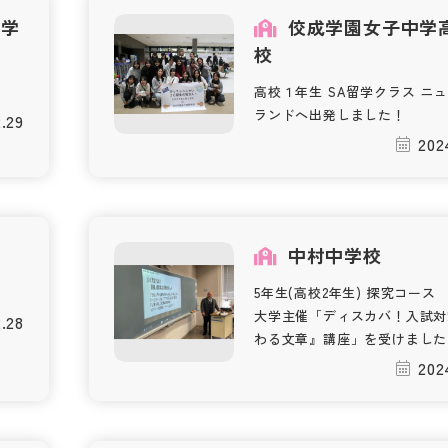
等学
佼成学園女子中学
校
高校１年生 SA留学クラス ニ
ランドへ出発しました！
.29
202
校
中村中学校
5年生(高校2年生) 探究コース
大学主催「ディスカバ！入試対
.28
わる文章』講座」を受けました
202