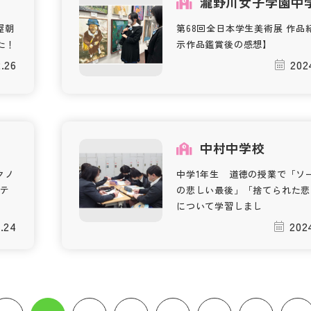
瀧野川女子学園中
屋朝
第68回全日本学生美術展 作品
した！
示作品鑑賞後の感想】
.26
202
中村中学校
クノ
中学1年生 道徳の授業で「ソ
テ
の悲しい最後」「捨てられた悲
について学習しまし
.24
202