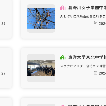
校
瀧野川女子学園中
久しぶりに飛鳥山公園に行きま
.27
202
校
東洋大学京北中学
スクナビブログ 合唱コン練習
.27
202