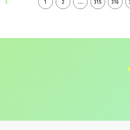
1
2
...
315
316