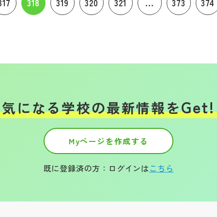
317
318
319
320
321
...
373
374
Get!
気になる学校の
最新情報を
Myページを作成する
既に登録済の方：ログインは
こちら