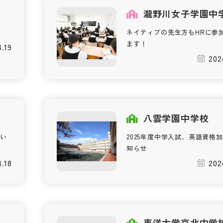
校
瀧野川女子学園中
ネイティブの先生方もHRに参
ます！
.19
202
校
八雲学園中学校
い
2025年度中学入試、英語資格
知らせ
.18
202
校
東洋大学京北中学