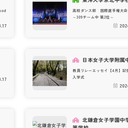
od
高校ダンス部 国際選手権大
～309チーム中 第2位～
.17
202
日本女子大学附属
教員リレーエッセイ【4月】記
入学式
.17
202
校
北鎌倉女子学園中
等学校