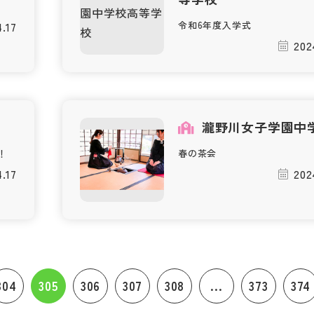
.17
令和6年度入学式
202
瀧野川女子学園中
！
春の茶会
.17
202
304
305
306
307
308
...
373
374