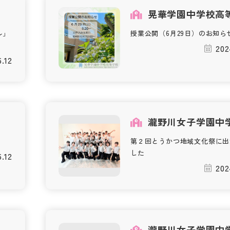
晃華学園中学校高
ル」
授業公開（6月29日）のお知ら
202
6.12
瀧野川女子学園中
第２回とうかつ地域文化祭に出
した
6.12
202
瀧野川女子学園中