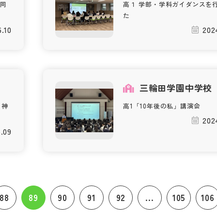
同
高１ 学部・学科ガイダンスを
た
6.10
202
三輪田学園中学校
）神
高1「10年後の私」講演会
202
.09
88
89
90
91
92
...
105
106