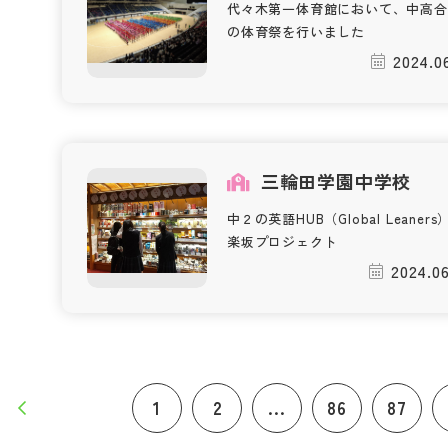
代々木第一体育館において、中高合
の体育祭を行いました
2024.0
三輪田学園中学校
中２の英語HUB（Global Leaners
楽坂プロジェクト
2024.06
1
2
...
86
87