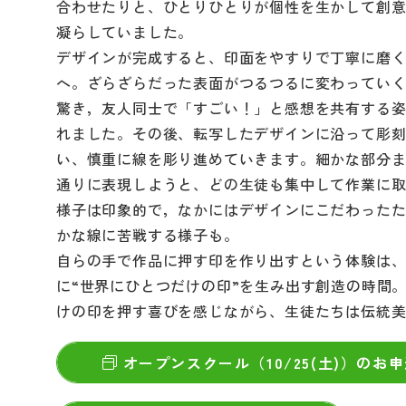
合わせたりと、ひとりひとりが個性を生かして創
凝らしていました。
デザインが完成すると、印面をやすりで丁寧に磨
へ。ざらざらだった表面がつるつるに変わってい
驚き，友人同士で「すごい！」と感想を共有する
れました。その後、転写したデザインに沿って彫
い、慎重に線を彫り進めていきます。細かな部分
通りに表現しようと、どの生徒も集中して作業に
様子は印象的で，なかにはデザインにこだわった
かな線に苦戦する様子も。
自らの手で作品に押す印を作り出すという体験は
に“世界にひとつだけの印”を生み出す創造の時間
けの印を押す喜びを感じながら、生徒たちは伝統
オープンスクール（10/25(土)）のお