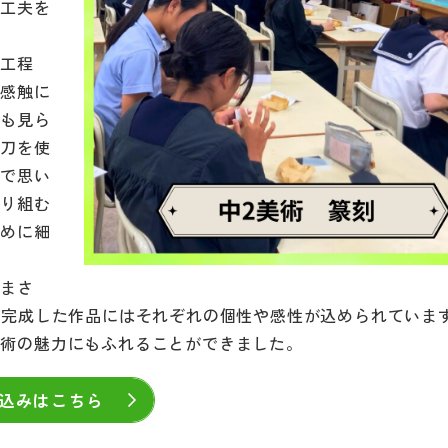
意工夫を
く工程
く感触に
姿も見ら
刻刀を使
まで思い
取り組む
ために細
、まさ
。完成した作品にはそれぞれの個性や感性が込められていま
美術の魅力にもふれることができました。
申込みはこちら