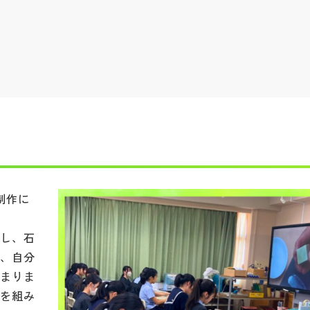
！
制作に
ンし、石
ず、自分
始まりま
トを組み