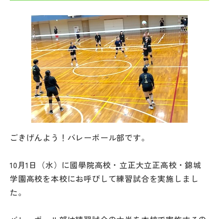
帰国生受験情報
説明会・イベント情報
よみもの
学校からのお知らせ
学校HP最新情報
ごきげんよう！バレーボール部です。
10月1日（水）に國學院高校・立正大立正高校・錦城
特集
学園高校を本校にお呼びして練習試合を実施しまし
た。
NettyLandかわら版