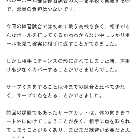
バレーボール部は練習試合の大半を本校で実施するの
その他
で、部員の負担は少ないです。
お問い合わせ
今回の練習試合では初めて戦う高校も多く、相手がど
んなボールを打ってくるかわわからない中しっかりボ
個人情報保護方針
ールを見て確実に相手に返すことができました。
サイトマップ
しかし相手にチャンスの形にされてしまった時、声掛
けも少なくカバーすることができませんでした。
運営会社
サーブミスをすることは今までの試合と比べて少な
く、サーブで点をとることができました。
前回の課題でもあったサーブカットは、体の向きをコ
ート外に向けてしまうことが多く、相手に点を取られ
てしまうことが多くあり、まだまだ練習が必要だと思