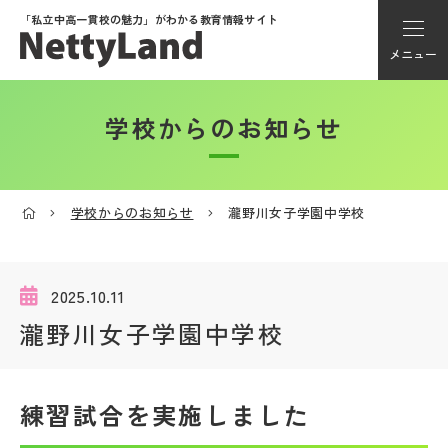
「私立中高一貫校の魅力」が
わかる教育情報サイト
メニュー
学校からのお知らせ
アカウント登録
Myページ
学校からのお知らせ
瀧野川女子学園中学校
メニュー
学校選び
2025.10.11
瀧野川女子学園中学校
学校動画
練習試合を実施しました
私学探検隊