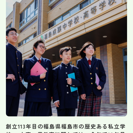
帰国生受験情報
説明会・イベント情報
よみもの
学校からのお知らせ
学校HP最新情報
特集
NettyLandかわら版
創立113年目の福島県福島市の歴史ある私立学