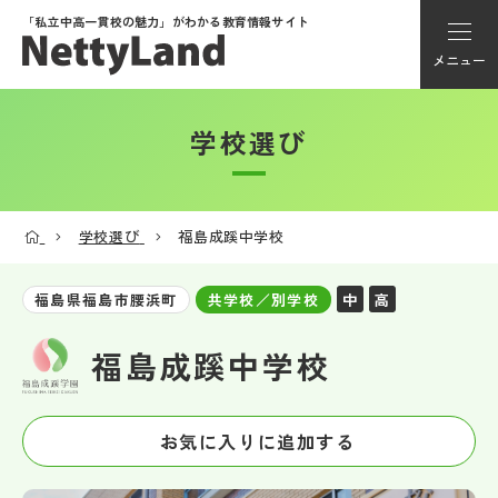
「私立中高一貫校の魅力」が
わかる教育情報サイト
メニュー
学校選び
アカウント登録
Myページ
学校選び
福島成蹊中学校
メニュー
中
高
福島県福島市腰浜町
共学校／別学校
学校選び
福島成蹊中学校
学校動画
お気に入りに追加する
私学探検隊