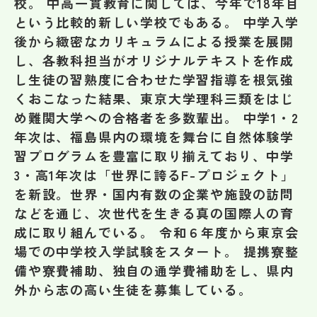
校。 中高一貫教育に関しては、今年で18年目
その他
という比較的新しい学校でもある。 中学入学
後から緻密なカリキュラムによる授業を展開
お問い合わせ
し、各教科担当がオリジナルテキストを作成
し生徒の習熟度に合わせた学習指導を根気強
個人情報保護方針
くおこなった結果、東京大学理科三類をはじ
め難関大学への合格者を多数輩出。 中学1・2
年次は、福島県内の環境を舞台に自然体験学
サイトマップ
習プログラムを豊富に取り揃えており、中学
3・高1年次は「世界に誇るF-プロジェクト」
運営会社
を新設。世界・国内有数の企業や施設の訪問
などを通じ、次世代を生きる真の国際人の育
成に取り組んでいる。 令和６年度から東京会
場での中学校入学試験をスタート。 提携寮整
備や寮費補助、独自の通学費補助をし、県内
外から志の高い生徒を募集している。