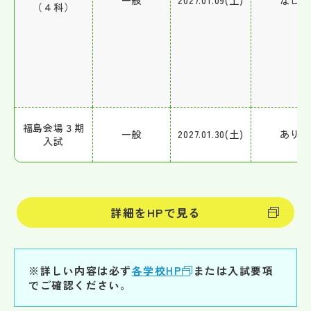
一般
2027.01.09(土)
なし
（４科）
福島会場３期
一般
2027.01.30(土)
あり
入試
詳細をHPで見る
※詳しい内容は必ず
各学校HP
または入試要項
でご確認ください。