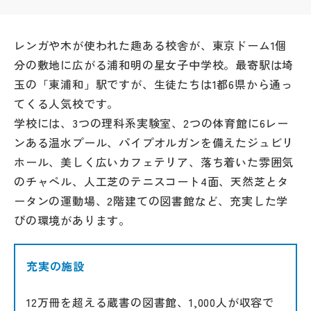
帰国生受験情報
レンガや木が使われた趣ある校舎が、東京ドーム1個
分の敷地に広がる浦和明の星女子中学校。最寄駅は埼
説明会・イベント情報
玉の「東浦和」駅ですが、生徒たちは1都6県から通っ
てくる人気校です。
よみもの
学校には、3つの理科系実験室、2つの体育館に6レー
ンある温水プール、パイプオルガンを備えたジュビリ
学校からのお知らせ
ホール、美しく広いカフェテリア、落ち着いた雰囲気
のチャペル、人工芝のテニスコート4面、天然芝とタ
学校HP最新情報
ータンの運動場、2階建ての図書館など、充実した学
びの環境があります。
特集
充実の施設
NettyLandかわら版
12万冊を超える蔵書の図書館、1,000人が収容で