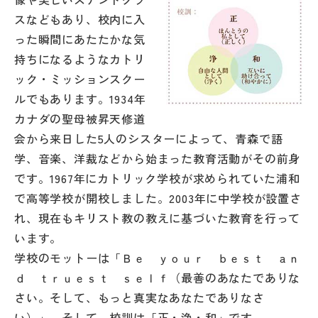
スなどもあり、校内に入
った瞬間にあたたかな気
持ちになるようなカトリ
ック・ミッションスクー
ルでもあります。1934年
カナダの聖母被昇天修道
会から来日した5人のシスターによって、青森で語
学、音楽、洋裁などから始まった教育活動がその前身
です。1967年にカトリック学校が求められていた浦和
で高等学校が開校しました。2003年に中学校が設置さ
れ、現在もキリスト教の教えに基づいた教育を行って
います。
学校のモットーは「Ｂｅ ｙｏｕｒ ｂｅｓｔ ａｎ
ｄ ｔｒｕｅｓｔ ｓｅｌｆ（最善のあなたでありな
さい。そして、もっと真実なあなたでありなさ
い）」。そして、校訓は「正・浄・和」です。