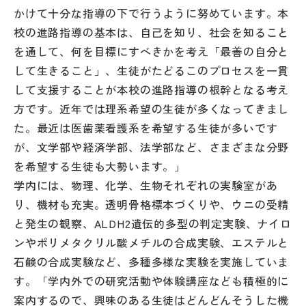
かけて十分な指導の下で行うように努めています。本
校の進路指導の基本は、自己を知り、社会を知ること
を通して、何を目標にすべきかを考え「最善の自分と
して生きること」、生徒がたどるこのプロセスを一貫
して支援することが本校の進路指導の根幹となる考え
方です。近年では理系希望の生徒が多くなってきまし
た。最近は医歯薬看護系を希望する生徒が多いです
が、文学部や経済学部、法学部など、さまざまな分野
を希望する生徒も大勢います。」
学内には、物理、化学、生物それぞれの実験室があ
り、機材も充実。透明骨格標本づくりや、ウニの受精
と発生の観察、ALDH2遺伝的多型の判定実験、ナイロ
ンやポリメタクリル酸メチルの合成実験、エステルと
石鹸の合成実験など、多種多様な実験を実施していま
す。「学内外での研究活動や体験講座なども積極的に
案内するので、興味のある生徒はどんどんそうした機