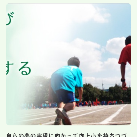
帰国生受験情報
説明会・イベント情報
よみもの
学校からのお知らせ
学校HP最新情報
特集
NettyLandかわら版
自らの夢の実現に向かって向上心を持ちつづ