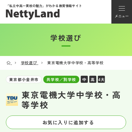
「私立中高一貫校の魅力」が
わかる教育情報サイト
メニュー
学校選び
アカウント登録
Myページ
学校選び
東京電機大学中学校・高等学校
メニュー
中
高
4大
東京都小金井市
共学校／別学校
学校選び
東京電機大学中学校・高
等学校
学校動画
お気に入りに追加する
私学探検隊