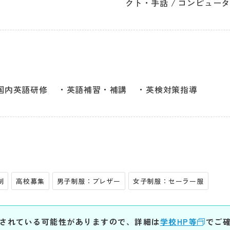
クト・手話 / コンピュータ
国内英語研修
英語補習・補講
英検対策指導
制
高校募集
男子制服：ブレザー
女子制服：セーラー服
されている可能性がありますので、詳細は
学校HP等
でご