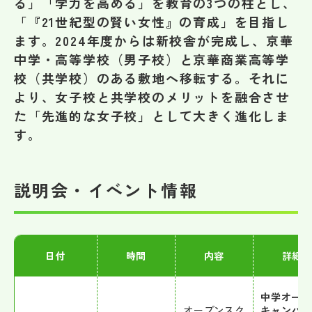
る」「学力を高める」を教育の3つの柱とし、
その他
「『21世紀型の賢い女性』の育成」を目指し
ます。2024年度からは新校舎が完成し、京華
お問い合わせ
中学・高等学校（男子校）と京華商業高等学
校（共学校）のある敷地へ移転する。それに
個人情報保護方針
より、女子校と共学校のメリットを融合させ
た「先進的な女子校」として大きく進化しま
す。
サイトマップ
運営会社
説明会・イベント情報
日付
時間
内容
詳細
中学オー
オープンスク
キャンパ