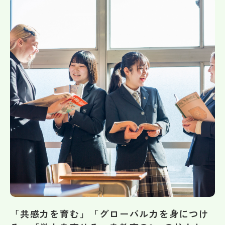
帰国生受験情報
説明会・イベント情報
よみもの
学校からのお知らせ
学校HP最新情報
特集
NettyLandかわら版
「共感力を育む」「グローバル力を身につけ