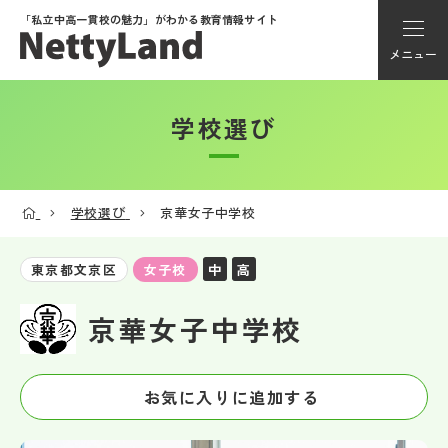
「私立中高一貫校の魅力」が
わかる教育情報サイト
メニュー
学校選び
アカウント登録
Myページ
学校選び
京華女子中学校
メニュー
中
高
東京都文京区
女子校
学校選び
京華女子中学校
学校動画
お気に入りに追加する
私学探検隊