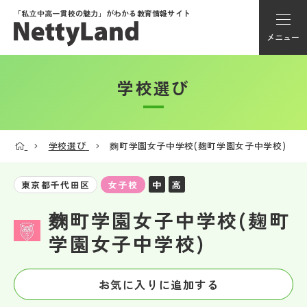
「私立中高一貫校の魅力」が
わかる教育情報サイト
メニュー
学校選び
アカウント登録
Myページ
学校選び
麴町学園女子中学校(麹町学園女子中学校)
メニュー
中
高
東京都千代田区
女子校
学校選び
麴町学園女子中学校(麹町
学園女子中学校)
学校動画
お気に入りに追加する
私学探検隊