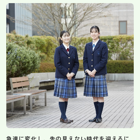
帰国生受験情報
説明会・イベント情報
よみもの
学校からのお知らせ
学校HP最新情報
特集
NettyLandかわら版
急速に変化し、先の見えない時代を迎えるに