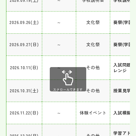
2026.09.19(土)
～
学校説明会
学校説明会
2026.09.26(土)
～
文化祭
葵祭(学園祭
2026.09.27(日)
～
文化祭
葵祭(学園祭
入試問題チ
2026.10.11(日)
～
その他
レンジ
スクロールできます
2026.10.31(土)
～
その他
授業見学会
2026.11.22(日)
～
体験イベント
入試模擬体
学習アドバ
2026.12.20(日)
～
その他