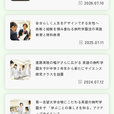
2026.07.10
自分らしく人生をデザインできる女性へ
挑戦と経験を積み重ねる麴町学園流の英語
教育と理科教育
2025.07.11
進路実現の幅がさらに広がる 英語の麴町学
園女子が中学２年生から新たにサイエンス
探究クラスを設置
2024.07.12
第一志望大学合格にこだわる英語の麴町学
園女子 「学ぶことの楽しさを知る」アクテ
ィブサイエンス