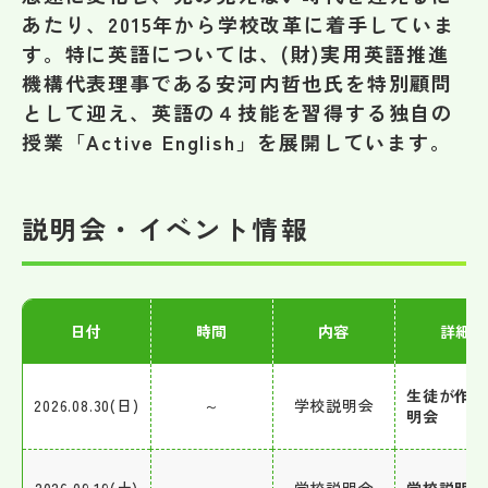
その他
あたり、2015年から学校改革に着手していま
す。特に英語については、(財)実用英語推進
お問い合わせ
機構代表理事である安河内哲也氏を特別顧問
として迎え、英語の４技能を習得する独自の
授業「Active English」を展開しています。
個人情報保護方針
サイトマップ
説明会・イベント情報
運営会社
日付
時間
内容
詳細
生徒が作る
2026.08.30(日)
～
学校説明会
明会