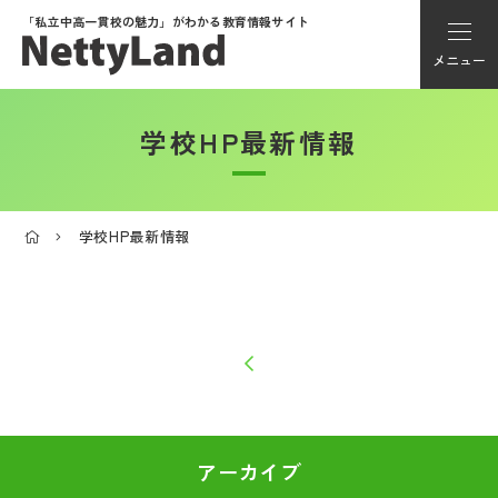
「私立中高一貫校の魅力」が
わかる教育情報サイト
メニュー
学校HP最新情報
アカウント登録
Myページ
学校HP最新情報
メニュー
学校選び
学校動画
私学探検隊
アーカイブ