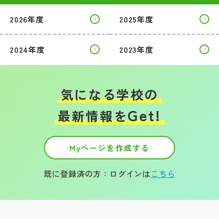
2026年度
2025年度
帰国生受験情報
2024年度
2023年度
説明会・イベント情報
よみもの
気になる学校の
学校からのお知らせ
Get!
最新情報を
学校HP最新情報
Myページを作成する
特集
既に登録済の方：ログインは
こちら
NettyLandかわら版