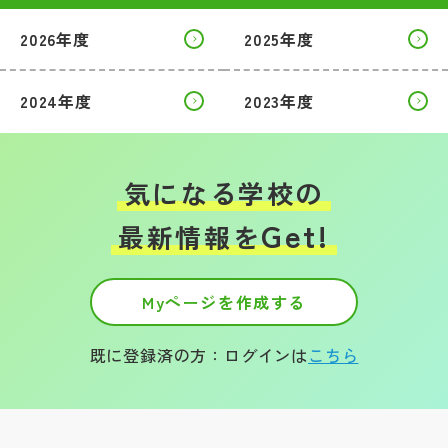
2026年度
2025年度
帰国生受験情報
2024年度
2023年度
説明会・イベント情報
よみもの
気になる学校の
学校からのお知らせ
Get!
最新情報を
学校HP最新情報
Myページを作成する
特集
既に登録済の方：ログインは
こちら
NettyLandかわら版