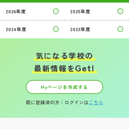
2026年度
2025年度
帰国生受験情報
2024年度
2023年度
説明会・イベント情報
よみもの
気になる学校の
学校からのお知らせ
Get!
最新情報を
学校HP最新情報
Myページを作成する
特集
既に登録済の方：ログインは
こちら
NettyLandかわら版