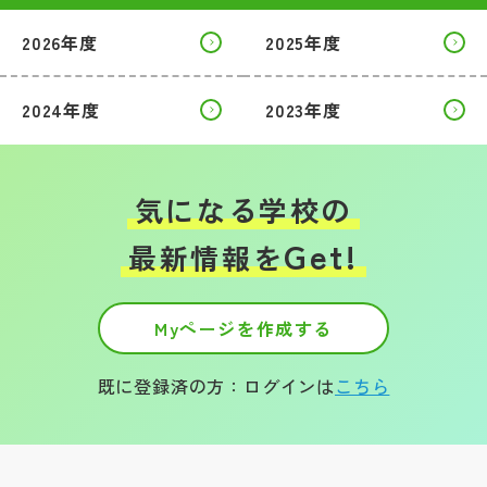
2026年度
2025年度
帰国生受験情報
2024年度
2023年度
説明会・イベント情報
よみもの
気になる学校の
学校からのお知らせ
Get!
最新情報を
学校HP最新情報
Myページを作成する
特集
既に登録済の方：ログインは
こちら
NettyLandかわら版