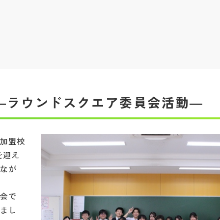
―ラウンドスクエア委員会活動―
ア加盟校
生を迎え
しなが
員会で
しまし