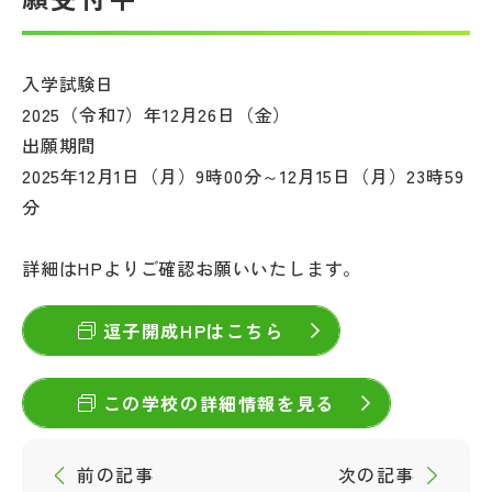
帰国生受験情報
入学試験日
2025（令和7）年12月26日（金）
説明会・イベント情報
出願期間
2025年12月1日（月）9時00分～12月15日（月）23時59
よみもの
分
学校からのお知らせ
詳細はHPよりご確認お願いいたします。
学校HP最新情報
逗子開成HPはこちら
特集
この学校の詳細情報を見る
NettyLandかわら版
前の記事
次の記事