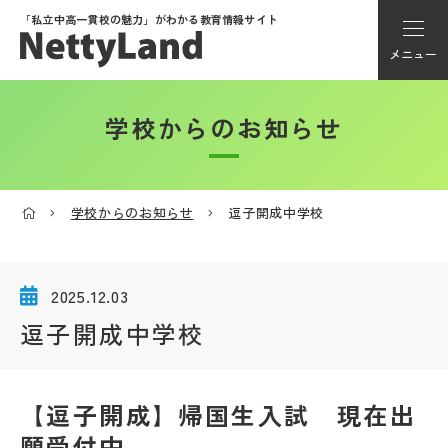
「私立中高一貫校の魅力」が
わかる教育情報サイト
メニュー
学校からのお知らせ
アカウント登録
Myページ
学校からのお知らせ
逗子開成中学校
メニュー
学校選び
2025.12.03
逗子開成中学校
学校動画
【逗子開成】帰国生入試 現在出
私学探検隊
願受付中