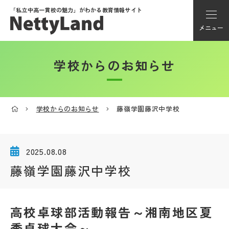
「私立中高一貫校の魅力」が
わかる教育情報サイト
メニュー
学校からのお知らせ
アカウント登録
Myページ
学校からのお知らせ
藤嶺学園藤沢中学校
メニュー
学校選び
2025.08.08
藤嶺学園藤沢中学校
学校動画
高校卓球部活動報告～湘南地区夏
私学探検隊
季卓球大会～