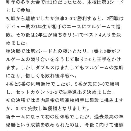
昨年の冬季大会では3位だったため、本校は第3シード
その他
として参加。
初戦から難敵でしたが無事3-0で勝利すると、2回戦は
お問い合わせ
デビュー戦の1年生が相手のエースにフルゲームで惜
敗。その後は2年生が勝ちきり3-1でベスト4入りを決
個人情報保護方針
めました。
準決勝では第2シードとの戦いとなり、1番と2番がフ
サイトマップ
ルゲームの競り合いを辛うじて取り2-0と王手をかけ
ます。しかしダブルスはまたしてもフルゲームの接戦
になり、惜しくも敗れ後半戦へ。
運営会社
4番と5番の同時進行でしたが、5番が先に3-0で勝利
し、セットカウント3-2で決勝進出を決めました。
初の決勝では県内屈指の強豪校相手に果敢に挑みます
が、0-3で完敗し準優勝となりました。
新チームになって初の団体戦でしたが、過去最高の準
優勝という成績を収められたのは、今後に向けて価値