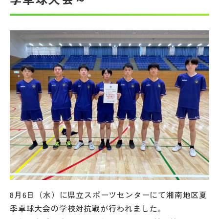
帰国生受験情報
説明会・イベント情報
よみもの
学校からのお知らせ
学校HP最新情報
特集
8月6日（水）に県立スポーツセンターにて湘南地区夏
NettyLandかわら版
季卓球大会の学校対抗戦が行われました。