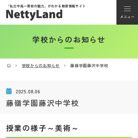
「私立中高一貫校の魅力」が
わかる教育情報サイト
メニュー
学校からのお知らせ
アカウント登録
Myページ
学校からのお知らせ
藤嶺学園藤沢中学校
メニュー
学校選び
2025.08.06
藤嶺学園藤沢中学校
学校動画
授業の様子～美術～
私学探検隊