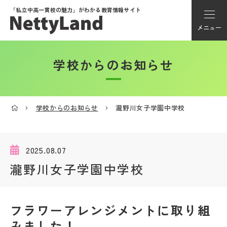
「私立中高一貫校の魅力」が
わかる教育情報サイト
メニュー
学校からのお知らせ
アカウント登録
Myページ
学校からのお知らせ
瀧野川女子学園中学校
メニュー
学校選び
2025.08.07
瀧野川女子学園中学校
学校動画
フラワーアレンジメントに取り組
私学探検隊
みました！