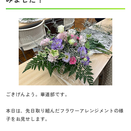
帰国生受験情報
説明会・イベント情報
よみもの
学校からのお知らせ
学校HP最新情報
ごきげんよう。華道部です。
特集
本日は、先日取り組んだフラワーアレンジメントの様
子をお見せします。
NettyLandかわら版