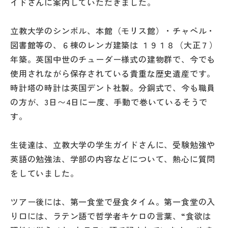
イドさんに案内していただきました。
その他
立教大学のシンボル、本館（モリス館）・チャペル・
お問い合わせ
図書館等の、６棟のレンガ建築は １９１８（大正７）
年築。英国中世のチューダー様式の建物群で、今でも
個人情報保護方針
使用されながら保存されている貴重な歴史遺産です。
時計塔の時計は英国デント社製。分銅式で、今も職員
サイトマップ
の方が、3日〜4日に一度、手動で巻いているそうで
す。
運営会社
生徒達は、立教大学の学生ガイドさんに、受験勉強や
英語の勉強法、学部の内容などについて、熱心に質問
をしていました。
ツアー後には、第一食堂で昼食タイム。第一食堂の入
り口には、ラテン語で哲学者キケロの言葉、“食欲は