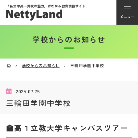
「私立中高一貫校の魅力」が
わかる教育情報サイト
メニュー
学校からのお知らせ
アカウント登録
Myページ
学校からのお知らせ
三輪田学園中学校
メニュー
学校選び
2025.07.25
三輪田学園中学校
学校動画
🏫高１立教大学キャンパスツアー
私学探検隊