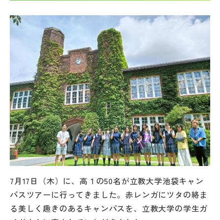
帰国生受験情報
説明会・イベント情報
よみもの
学校からのお知らせ
学校HP最新情報
特集
7月17日（木）に、高１の50名が立教大学池袋キャン
パスツアーに行ってきました。赤レンガにツタの絡ま
NettyLandかわら版
る美しく趣きのあるキャンパスを、立教大学の学生ガ