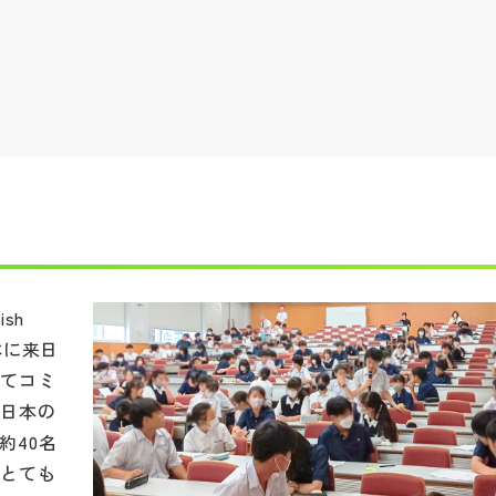
sh
本に来日
ってコミ
、日本の
約40名
らとても