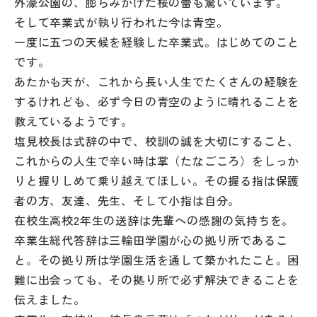
外濠公園の、膨らみかけた桜の蕾も驚いています。
その他
そして卒業式が執り行われた今は青空。
一度に五つの天候を経験した卒業式。はじめてのこと
お問い合わせ
です。
あたかも天が、これから長い人生でたくさんの経験を
個人情報保護方針
するけれども、必ず今日の青空のように晴れることを
教えているようです。
サイトマップ
塩見校長は式辞の中で、校訓の誠を大切にすること、
これからの人生で辛い時は掌（たなごころ）をしっか
りと握りしめて乗り越えてほしい。その握る指は保護
運営会社
者の方、友達、先生、そして小指は自分。
在校生高校2年生の送辞は先輩への感謝の気持ちを。
卒業生総代答辞は三輪田学園が心の拠り所であるこ
と。その拠り所は学園生活を通して築かれたこと。困
難に出会っても、その拠り所で必ず解決できることを
伝えました。