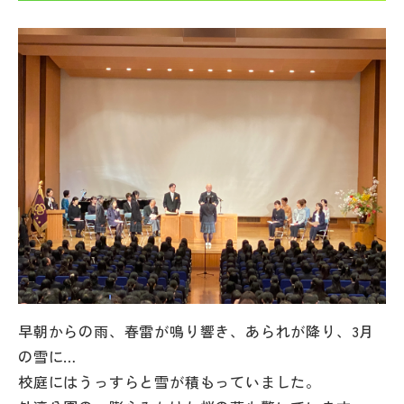
帰国生受験情報
説明会・イベント情報
よみもの
学校からのお知らせ
学校HP最新情報
特集
早朝からの雨、春雷が鳴り響き、あられが降り、3月
の雪に…
NettyLandかわら版
校庭にはうっすらと雪が積もっていました。