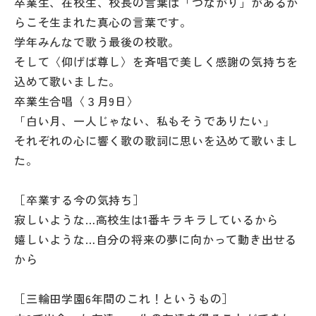
卒業生、在校生、校長の言葉は「つながり」があるか
らこそ生まれた真心の言葉です。
学年みんなで歌う最後の校歌。
そして〈仰げば尊し〉を斉唱で美しく感謝の気持ちを
込めて歌いました。
卒業生合唱〈３月9日〉
「白い月、一人じゃない、私もそうでありたい」
それぞれの心に響く歌の歌詞に思いを込めて歌いまし
た。
［卒業する今の気持ち］
寂しいような…高校生は1番キラキラしているから
嬉しいような…自分の将来の夢に向かって動き出せる
から
［三輪田学園6年間のこれ！というもの］