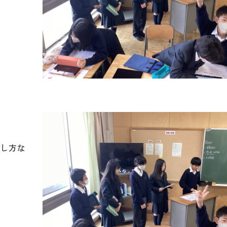
，
話し方な