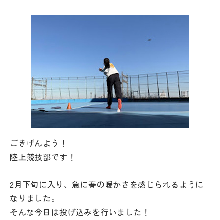
帰国生受験情報
説明会・イベント情報
よみもの
学校からのお知らせ
学校HP最新情報
ごきげんよう！
陸上競技部です！
特集
2月下旬に入り、急に春の暖かさを感じられるように
なりました。
NettyLandかわら版
そんな今日は投げ込みを行いました！