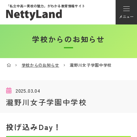
「私立中高一貫校の魅力」が
わかる教育情報サイト
メニュー
学校からのお知らせ
アカウント登録
Myページ
学校からのお知らせ
瀧野川女子学園中学校
メニュー
学校選び
2025.03.04
瀧野川女子学園中学校
学校動画
投げ込みDay！
私学探検隊